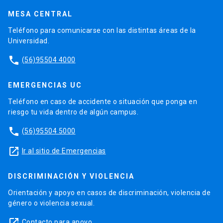
MESA CENTRAL
Teléfono para comunicarse con las distintas áreas de la
Universidad.
phone
(56)95504 4000
EMERGENCIAS UC
Teléfono en caso de accidente o situación que ponga en
riesgo tu vida dentro de algún campus.
phone
(56)95504 5000
launch
Ir al sitio de Emergencias
DISCRIMINACIÓN Y VIOLENCIA
Orientación y apoyo en casos de discriminación, violencia de
género o violencia sexual.
launch
Contacto para apoyo