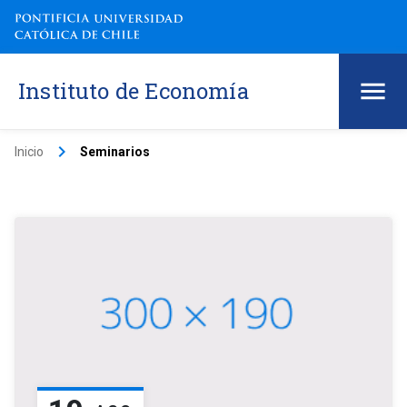
Instituto de Economía
keyboard_arrow_right
Inicio
Seminarios