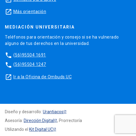
launch
Más orientación
MEDIACIÓN UNIVERSITARIA
Teléfonos para orientación y consejo si se ha vulnerado
alguno de tus derechos en la universidad.
phone
(56)95504 1691
phone
(56)95504 1247
launch
Ir a la Oficina de Ombuds UC
Diseño y desarrollo:
Urantiacos
Asesoría:
Dirección Digital
, Prorrectoría
Utilizando el
Kit Digital UC