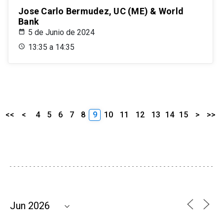
Jose Carlo Bermudez, UC (ME) & World
Bank
5 de Junio de 2024
13:35 a 14:35
<<
<
4
5
6
7
8
9
10
11
12
13
14
15
>
>>