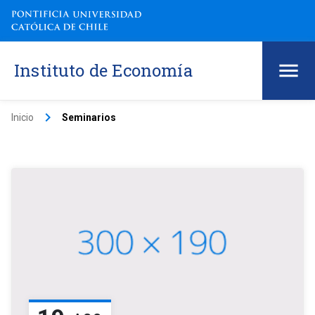
Instituto de Economía
keyboard_arrow_right
Inicio
Seminarios