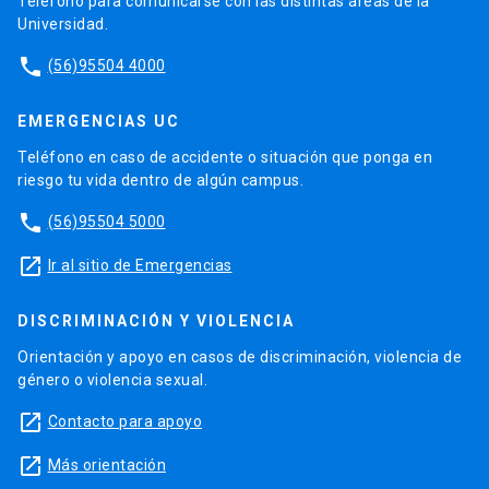
Teléfono para comunicarse con las distintas áreas de la
Universidad.
phone
(56)95504 4000
EMERGENCIAS UC
Teléfono en caso de accidente o situación que ponga en
riesgo tu vida dentro de algún campus.
phone
(56)95504 5000
launch
Ir al sitio de Emergencias
DISCRIMINACIÓN Y VIOLENCIA
Orientación y apoyo en casos de discriminación, violencia de
género o violencia sexual.
launch
Contacto para apoyo
launch
Más orientación