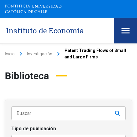
Instituto de Economía
Patent Trading Flows of Small
keyboard_arrow_right
keyboard_arrow_right
Inicio
Investigación
and Large Firms
Biblioteca
Tipo de publicación