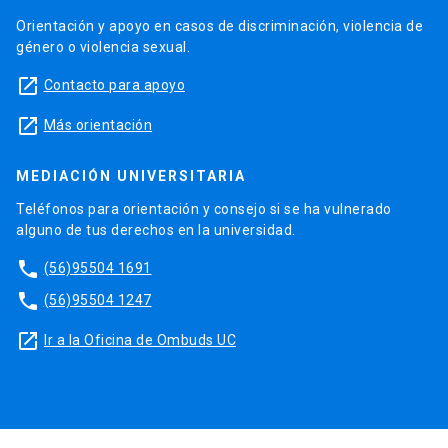
Orientación y apoyo en casos de discriminación, violencia de
género o violencia sexual.
launch
Contacto para apoyo
launch
Más orientación
MEDIACIÓN UNIVERSITARIA
Teléfonos para orientación y consejo si se ha vulnerado
alguno de tus derechos en la universidad.
phone
(56)95504 1691
phone
(56)95504 1247
launch
Ir a la Oficina de Ombuds UC