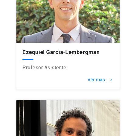
Ezequiel Garcia-Lembergman
Profesor Asistente
Ver más
keyboard_arrow_right