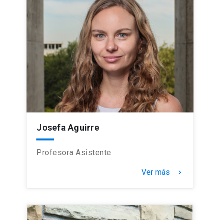
Josefa Aguirre
Profesora Asistente
Ver más
keyboard_arrow_right