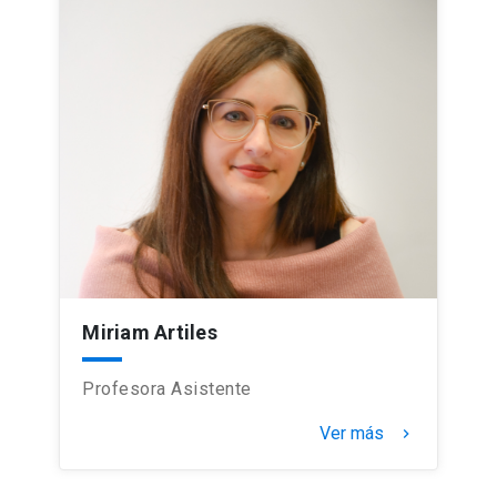
Miriam Artiles
Profesora Asistente
Ver más
keyboard_arrow_right