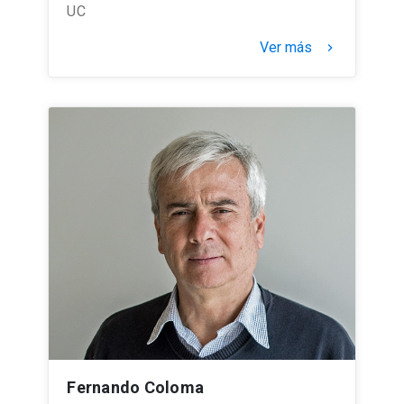
UC
Ver más
keyboard_arrow_right
Fernando Coloma