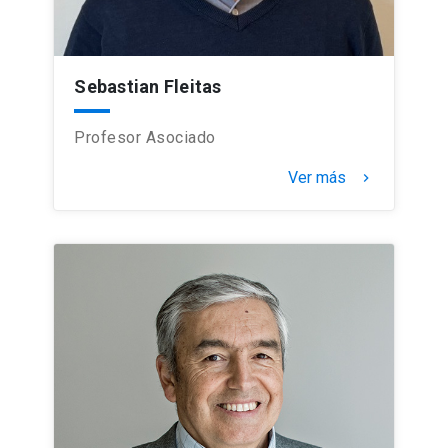
Sebastian Fleitas
Profesor Asociado
Ver más
keyboard_arrow_right