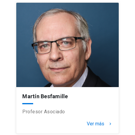
Martín Besfamille
Profesor Asociado
Ver más
keyboard_arrow_right