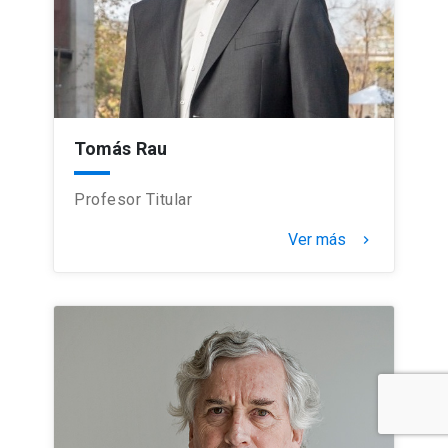
Tomás Rau
Profesor Titular
Ver más
keyboard_arrow_right