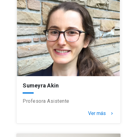
Sumeyra Akin
Profesora Asistente
Ver más
keyboard_arrow_right