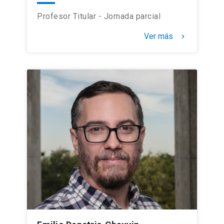
Profesor Titular - Jornada parcial
Ver más
keyboard_arrow_right