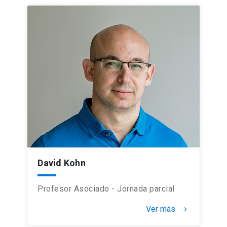
David Kohn
Profesor Asociado - Jornada parcial
Ver más
keyboard_arrow_right