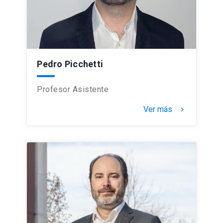
Pedro Picchetti
Profesor Asistente
Ver más
keyboard_arrow_right