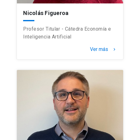
Nicolás Figueroa
Profesor Titular - Cátedra Economía e
Inteligencia Artificial
Ver más
keyboard_arrow_right