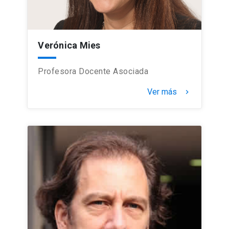
Verónica Mies
Profesora Docente Asociada
Ver más
keyboard_arrow_right