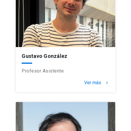
Gustavo González
Profesor Asistente
Ver más
keyboard_arrow_right