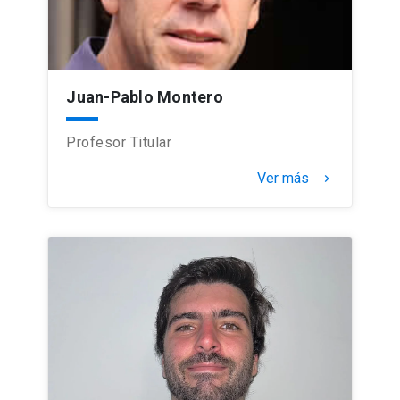
Juan-Pablo Montero
Profesor Titular
Ver más
keyboard_arrow_right