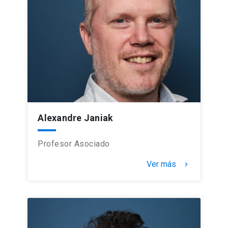
Alexandre Janiak
Profesor Asociado
Ver más
keyboard_arrow_right