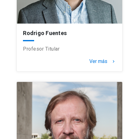
Rodrigo Fuentes
Profesor Titular
Ver más
keyboard_arrow_right