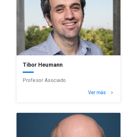
Tibor Heumann
Profesor Asociado
Ver más
keyboard_arrow_right