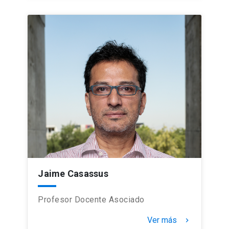
Jaime Casassus
Profesor Docente Asociado
Ver más
keyboard_arrow_right