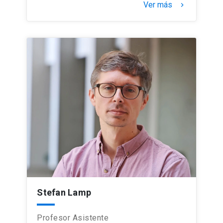
Ver más
keyboard_arrow_right
Stefan Lamp
Profesor Asistente