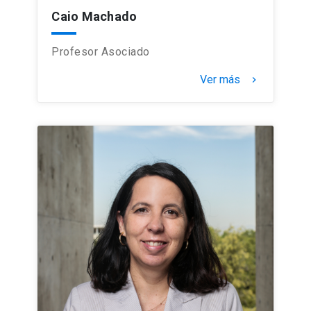
Caio Machado
Profesor Asociado
Ver más
keyboard_arrow_right