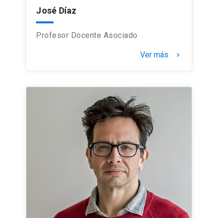
José Díaz
Profesor Docente Asociado
Ver más
keyboard_arrow_right