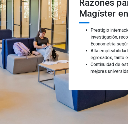
Razones par
Magíster e
Prestigio internac
investigación, rec
Econometría según
Alta empleabilida
egresados, tanto e
Continuidad de est
mejores universid