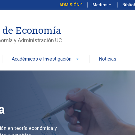
ADMISIÓN
Medios
arrow_drop_down
Biblio
o de Economía
nomía y Administración UC
Académicos e Investigación
Noticias
arrow_drop_down
a
ión en teoría económica y