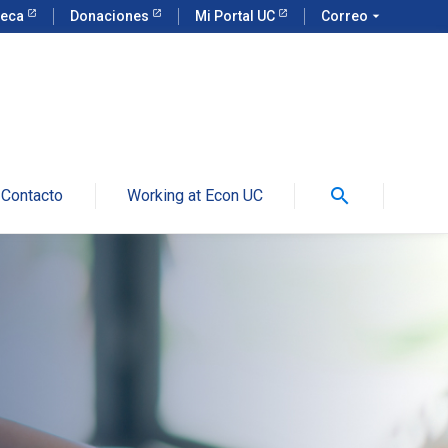
teca
Donaciones
Mi Portal UC
Correo
arrow_drop_down
search
Contacto
Working at Econ UC