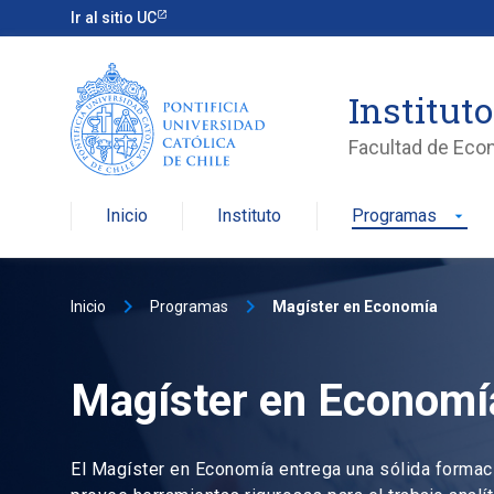
Ir al sitio UC
Institut
Facultad de Eco
Inicio
Instituto
Programas
arrow_drop_down
keyboard_arrow_right
keyboard_arrow_right
Inicio
Programas
Magíster en Economía
Magíster en Economí
El Magíster en Economía entrega una sólida formac