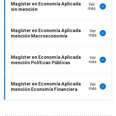
Magíster en Economía Aplicada
Ver
keyboard_arrow_down
más
sin mención
Magíster en Economía Aplicada
Ver
1° Semestre (35 Créditos)
keyboard_arrow_down
más
mención Macroeconomía
Microeconometría Aplicada o
Macroecoonometría Aplicada
Magíster en Economía Aplicada
Ver
1° Semestre (35 Créditos)
keyboard_arrow_down
más
mención Políticas Públicas
10 Créditos
Macroeconometría Aplicada
Magíster en Economía Aplicada
Ver
1° Semestre (35 Créditos)
keyboard_arrow_down
10 Créditos
Ética y Economía
más
mención Economía Financiera
Microeconometría Aplicada
5 Créditos
Ética y Economía
1° Semestre (35 Créditos)
10 Créditos