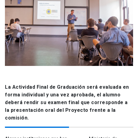
10 Créditos
Optativo
10 Créditos
10 Créditos
Optativo
Optativo
3° Semestre (40 Créditos)
10 Créditos
10 Créditos
Optativo
3° Semestre (40 Créditos)
Optativo
10 Créditos
Optativo
10 Créditos
La Actividad Final de Graduación será evaluada en
forma individual y una vez aprobada, el alumno
3° Semestre (40 Créditos)
10 Créditos
Optativo
deberá rendir su examen final que corresponde a
la presentación oral del Proyecto frente a la
Optativo
comisión.
10 Créditos
Optativo
3° Semestre (40 Créditos)
10 Créditos