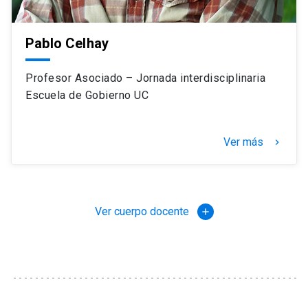
Pablo Celhay
Profesor Asociado – Jornada interdisciplinaria
Escuela de Gobierno UC
Ver más
keyboard_arrow_right
Ver cuerpo docente
add