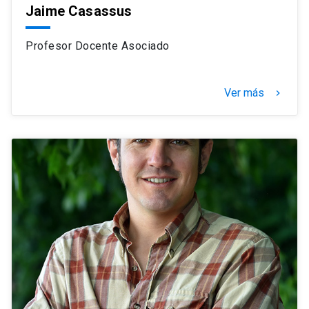
Jaime Casassus
Profesor Docente Asociado
Ver más
keyboard_arrow_right