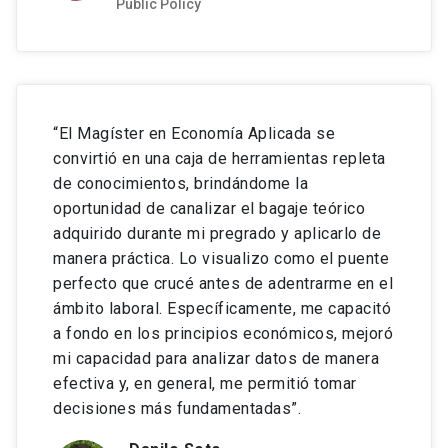
Beca Talento e Inclusión.
Public Policy
Más
información:
https://www.pronabec.gob.pe/beca-
peru/
Cada año se otorgará un máximo de dos becas de
90% al semestre o su equivalente en un número
“El Magíster en Economía Aplicada se
mayor de becas de forma de enterar el monto
convirtió en una caja de herramientas repleta
máximo asignado (por ejemplo, 3 becas de 60% o
de conocimientos, brindándome la
4 becas de 45%) a alumnos provenientes del
oportunidad de canalizar el bagaje teórico
programa Talento e Inclusión.3 La asignación de
adquirido durante mi pregrado y aplicarlo de
BECAL – Programa Nacional de Becas
esta beca se realizará en marzo y agosto de cada
“Carlos Antonio López”.
manera práctica. Lo visualizo como el puente
año.
perfecto que crucé antes de adentrarme en el
Tanto la Beca Dominique Hachette como la Beca
ámbito laboral. Específicamente, me capacitó
T&I cuentan con requisitos los cuales podrá
a fondo en los principios económicos, mejoró
Programa Nacional de becas de excelencia
consultar a la Subdirección de Postgrado.
mi capacidad para analizar datos de manera
académica y emblema del Gobierno Paraguayo,
Además, en ambos casos los interesados
efectiva y, en general, me permitió tomar
destinadas a egresados universitarios para
deberán presentar evaluación DASE.
decisiones más fundamentadas”.
realizar estudios de postgrado en el exterior, con
el objetivo de aumentar el capital humano en