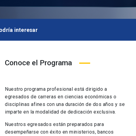
odría interesar
e el programa
 Curricular
Conoce el Programa
cto de Graduación
os Minimos
po Docente
Nuestro programa profesional está dirigido a
 y Financiamiento
egresados de carreras en ciencias económicas o
uados
disciplinas afines con una duración de dos años y se
imparte en la modalidad de dedicación exclusiva.
Contacto
Nuestros egresados están preparados para
Postula aquí
keyboard_arrow_right
desempeñarse con éxito en ministerios, bancos