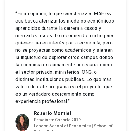
dirigida aquellos postulantes que reúnen los
requisitos académicos de ingreso, pero no
“En mi opinión, lo que caracteriza al MAE es
disponen de medios para financiar
que busca aterrizar los modelos económicos
completamente sus estudios. Este beneficio
aprendidos durante la carrera a casos y
cubre hasta un 90% del arancel (complementaria)
mercados reales. Lo recomiendo mucho para
PRONABEC- Programa Nacional de
para alumnos de Ingeniería Comercial UC de
quienes tienen interés por la economía, pero
Becas y Crédito Educativo.
acuerdo con sus antecedentes académicos y
no se proyectan como académicos y sienten
socioeconómicos. La asignación de esta beca se
la inquietud de explorar otros campos donde
realizará luego de recibir el análisis de los
la economía es sumamente necesaria, como
La Beca PRONABEC (Programa Nacional de
antecedentes socioeconómicos de los
el sector privado, ministerios, ONG, o
Becas y Crédito Educativo) es un programa del
postulantes, preferentemente en marzo de cada
distintas instituciones públicas. Lo que más
Estado peruano que busca garantizar el acceso, la
año.
valoro de este programa es el proyecto, que
permanencia y la culminación de estudios
es un verdadero acercamiento como
superiores a jóvenes talentosos de escasos
experiencia profesional.”
recursos económicos. El objetivo principal es
brindar oportunidades educativas de calidad a
Rosario Montiel
peruanos que, de otra manera, no tendrían acceso
Estudiante Cohorte 2019
London School of Economics | School of
a estudios superiores.