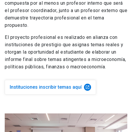
Optativo
compuesta por al menos un profesor interno que será
10 Créditos
el profesor coordinador, junto a un profesor externo que
Optativo de mención
demuestre trayectoria profesional en el tema
10 Créditos
propuesto.
2° Semestre (40 Créditos)
10 Créditos
Optativo
El proyecto profesional es realizado en alianza con
Optativo de mención
instituciones de prestigio que asignas temas reales y
10 Créditos
otorgan la oportunidad al estudiante de elaborar un
Optativo de mención
2° Semestre (40 Créditos)
informe final sobre temas atingentes a microeconomía,
10 Créditos
políticas públicas, finanzas o macroeconomía.
10 Créditos
Optativo
Optativo de mención
Optativo de mención
Instituciones inscribir temas aquí
launch
10 Créditos
10 Créditos
Optativo
10 Créditos
10 Créditos
Optativo
Optativo de mención
Optativo
10 Créditos