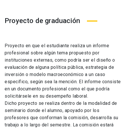
5 Créditos
Optativo
Macroeconometría Aplicada
Proyecto de graduación
Ética y Economía
10 Créditos
10 Créditos
Optativo
5 Créditos
Proyecto en que el estudiante realiza un informe
10 Créditos
Optativo
Ética y Economía
profesional sobre algún tema propuesto por
instituciones externas, como podría ser el diseño o
Economía Pública
10 Créditos
evaluación de alguna política pública, estrategia de
5 Créditos
Optativo
inversión o modelo macroeconómico a un caso
10 Créditos
específico, según sea la mención. El informe consiste
en un documento profesional como el que podría
10 Créditos
Mercados Financieros
solicitársele en su desempeño laboral.
Optativo
Dicho proyecto se realiza dentro de la modalidad de
2° Semestre (40 Créditos)
10 Créditos
seminario donde el alumno, apoyado por los
profesores que conforman la comisión, desarrolla su
10 Créditos
Optativo
trabajo a lo largo del semestre. La comisión estará
2° Semestre (40 Créditos)