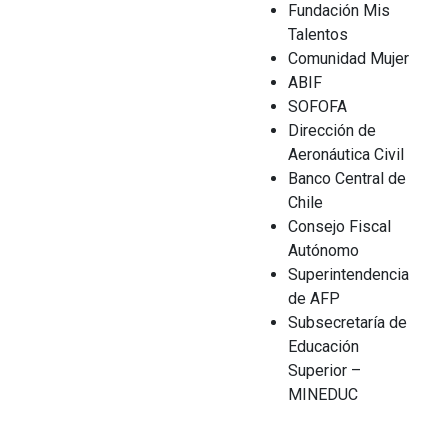
Fundación Mis
Proyecto de Economía Aplicada en
Talentos
20 Créditos
10 Créditos
Macroeconomía
Comunidad Mujer
4° Semestre (30 Créditos)
ABIF
SOFOFA
20 Créditos
Optativo
Dirección de
Proyecto de Economía Políticas Públicas
Aeronáutica Civil
10 Créditos
Banco Central de
4° Semestre (30 Créditos)
20 Créditos
Optativo
Chile
Consejo Fiscal
Proyecto de Economía Aplicada en
Autónomo
10 Créditos
Economía Financiera
Optativo
Superintendencia
de AFP
20 Créditos
Subsecretaría de
10 Créditos
Educación
Superior –
Optativos mención – Macroeconomía:
MINEDUC
Optativo
Política Macroeconómica
Crisis Financieras