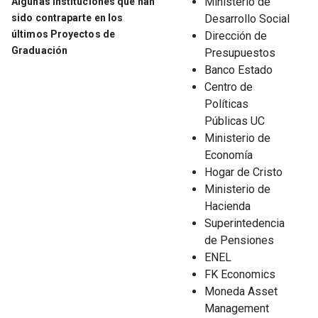
Ministerio de
Algunas instituciones que han
10 Créditos
Optativo
Optativo
sido contraparte en los
Desarrollo Social
últimos Proyectos de
Dirección de
Optativo
Graduación
10 Créditos
Presupuestos
10 Créditos
Optativo
Banco Estado
10 Créditos
Centro de
Políticas
10 Créditos
Optativo
Optativo
Públicas UC
Ministerio de
Optativo
10 Créditos
Economía
10 Créditos
Optativo
Hogar de Cristo
10 Créditos
Ministerio de
Hacienda
10 Créditos
Optativo
Superintedencia
Optativo
de Pensiones
4° Semestre (30 Créditos)
10 Créditos
ENEL
FK Economics
10 Créditos
Proyecto de Economía Aplicada en
Moneda Asset
4° Semestre (30 Créditos)
Macro/Pol. Pub./ Ec. Fin
Management
Optativo