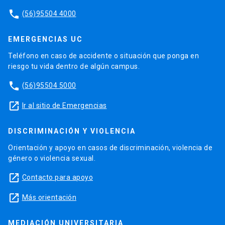
phone
(56)95504 4000
EMERGENCIAS UC
Teléfono en caso de accidente o situación que ponga en
riesgo tu vida dentro de algún campus.
phone
(56)95504 5000
launch
Ir al sitio de Emergencias
DISCRIMINACIÓN Y VIOLENCIA
Orientación y apoyo en casos de discriminación, violencia de
género o violencia sexual.
launch
Contacto para apoyo
launch
Más orientación
MEDIACIÓN UNIVERSITARIA