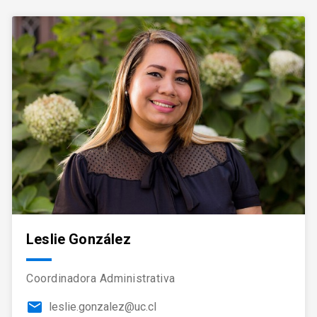
Leslie González
Coordinadora Administrativa
email
leslie.gonzalez@uc.cl