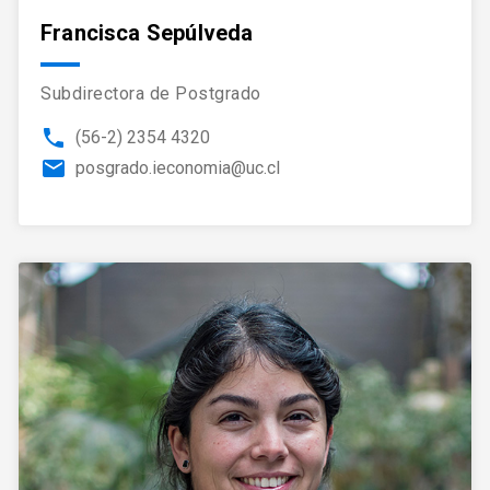
Francisca Sepúlveda
Subdirectora de Postgrado
phone
(56-2) 2354 4320
email
posgrado.ieconomia@uc.cl