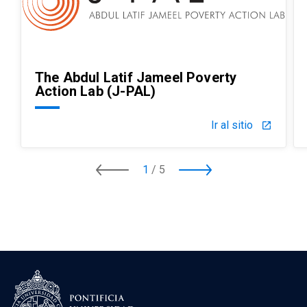
The Abdul Latif Jameel Poverty
Action Lab (J-PAL)
Ir al sitio
launch
1
/
5