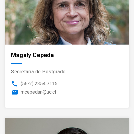
Magaly Cepeda
Secretaria de Postgrado
phone
(56-2) 2354 7115
email
mcepedan@uc.cl