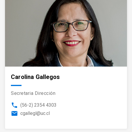
Carolina Gallegos
Secretaria Dirección
phone
(56-2) 2354 4303
email
cgallegl@uc.cl