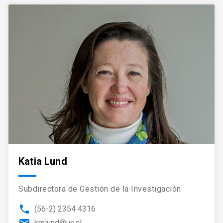
Katia Lund
Subdirectora de Gestión de la Investigación
phone
(56-2) 2354 4316
kmlund@uc.cl