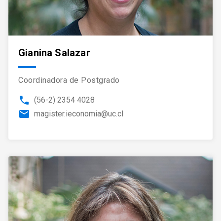
Gianina Salazar
Coordinadora de Postgrado
phone
(56-2) 2354 4028
email
magister.ieconomia@uc.cl