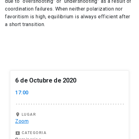
due to “overshooting” or “undershooting” as a result of
coordination failures. When neither polarization nor
favoritism is high, equilibrium is always efficient after
a short transition.
6 de Octubre de 2020
17:00
location_on
LUGAR
Zoom
local_play
CATEGORIA