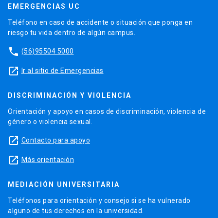
EMERGENCIAS UC
Teléfono en caso de accidente o situación que ponga en
riesgo tu vida dentro de algún campus.
phone
(56)95504 5000
launch
Ir al sitio de Emergencias
DISCRIMINACIÓN Y VIOLENCIA
Orientación y apoyo en casos de discriminación, violencia de
género o violencia sexual.
launch
Contacto para apoyo
launch
Más orientación
MEDIACIÓN UNIVERSITARIA
Teléfonos para orientación y consejo si se ha vulnerado
alguno de tus derechos en la universidad.