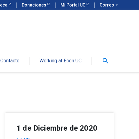
teca
Donaciones
Mi Portal UC
Correo
arrow_drop_down
search
Contacto
Working at Econ UC
1 de Diciembre de 2020