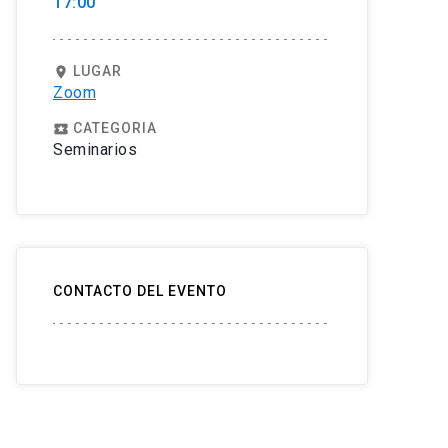
17:00
LUGAR
location_on
Zoom
CATEGORIA
local_play
Seminarios
CONTACTO DEL EVENTO