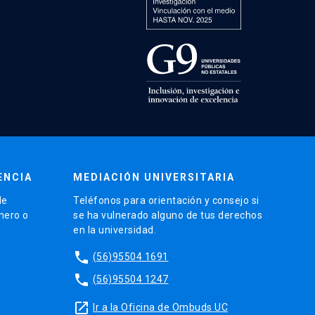
ENCIA
MEDIACIÓN UNIVERSITARIA
de
Teléfonos para orientación y consejo si
énero o
se ha vulnerado alguno de tus derechos
en la universidad.
phone
(56)95504 1691
phone
(56)95504 1247
launch
Ir a la Oficina de Ombuds UC