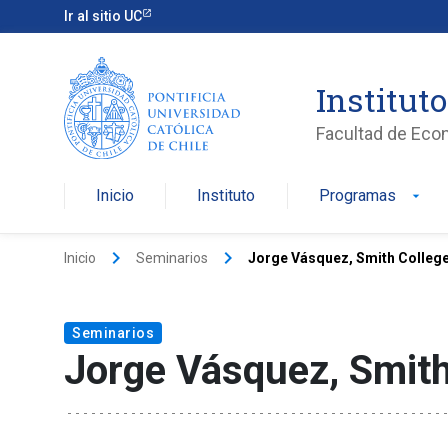
Ir al sitio UC
Institut
Facultad de Eco
Inicio
Instituto
Programas
arrow_drop_down
keyboard_arrow_right
keyboard_arrow_right
Inicio
Seminarios
Jorge Vásquez, Smith Colleg
Seminarios
Jorge Vásquez, Smith