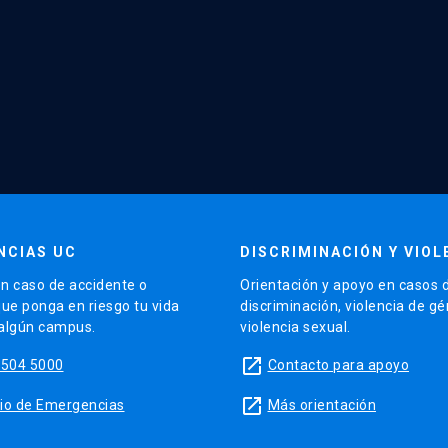
NCIAS UC
DISCRIMINACIÓN Y VIOL
n caso de accidente o
Orientación y apoyo en casos 
que ponga en riesgo tu vida
discriminación, violencia de g
 algún campus.
violencia sexual.
launch
5504 5000
Contacto para apoyo
launch
sitio de Emergencias
Más orientación