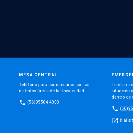
MESA CENTRAL
EMERGE
Teléfono para comunicarse con las
Teléfono e
distintas áreas de la Universidad.
situación 
dentro de
phone
(56)95504 4000
phone
(56)9
launch
Ir al 