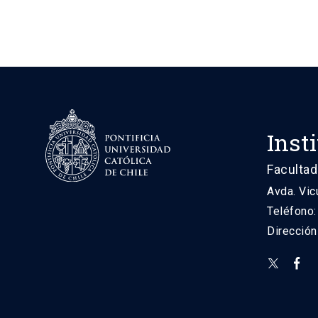
Inst
Facultad
Avda. Vic
Teléfono
Direcció