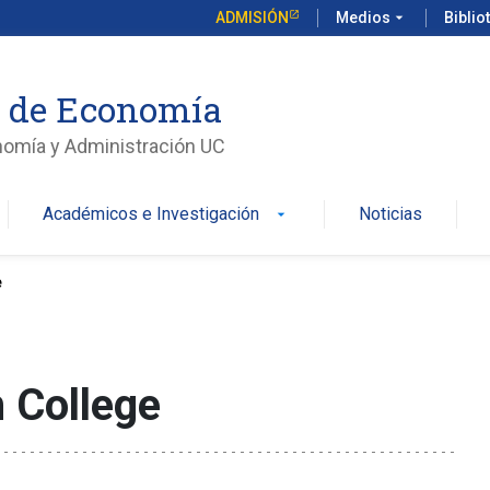
ADMISIÓN
Medios
arrow_drop_down
Biblio
o de Economía
nomía y Administración UC
Académicos e Investigación
Noticias
arrow_drop_down
e
 College