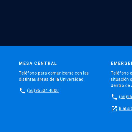
MESA CENTRAL
EMERGE
Teléfono para comunicarse con las
Teléfono e
distintas áreas de la Universidad.
situación 
dentro de
phone
(56)95504 4000
phone
(56)9
launch
Ir al 