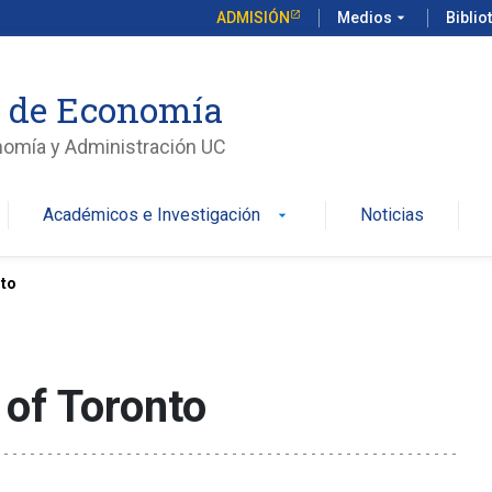
ADMISIÓN
Medios
arrow_drop_down
Biblio
o de Economía
nomía y Administración UC
Académicos e Investigación
Noticias
arrow_drop_down
nto
 of Toronto