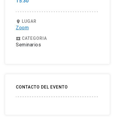
15:30
LUGAR
location_on
Zoom
CATEGORIA
local_play
Seminarios
CONTACTO DEL EVENTO