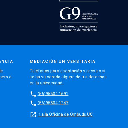
ENCIA
MEDIACIÓN UNIVERSITARIA
de
Teléfonos para orientación y consejo si
énero o
se ha vulnerado alguno de tus derechos
en la universidad.
phone
(56)95504 1691
phone
(56)95504 1247
launch
Ir a la Oficina de Ombuds UC