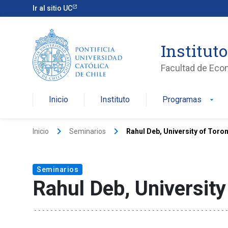
Ir al sitio UC
Institut
Facultad de Eco
Inicio
Instituto
Programas
arrow_drop_down
keyboard_arrow_right
keyboard_arrow_right
Inicio
Seminarios
Rahul Deb, University of Toro
Seminarios
Rahul Deb, University