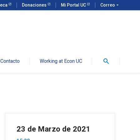
teca
Donaciones
Mi Portal UC
Correo
arrow_drop_down
search
Contacto
Working at Econ UC
23 de Marzo de 2021