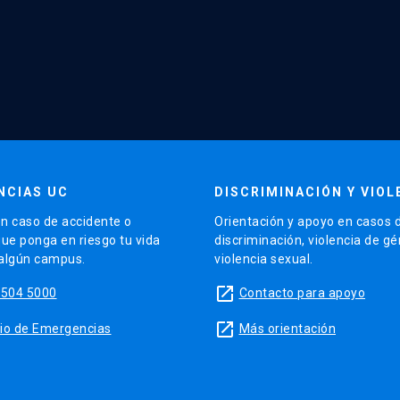
NCIAS UC
DISCRIMINACIÓN Y VIOL
n caso de accidente o
Orientación y apoyo en casos 
que ponga en riesgo tu vida
discriminación, violencia de g
 algún campus.
violencia sexual.
launch
5504 5000
Contacto para apoyo
launch
sitio de Emergencias
Más orientación