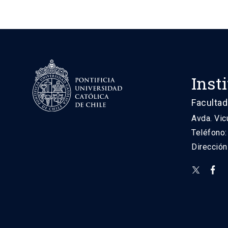
Inst
Facultad
Avda. Vic
Teléfono
Direcció