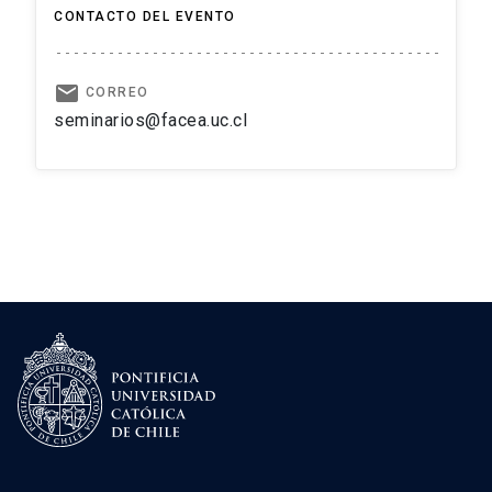
CONTACTO DEL EVENTO
email
CORREO
seminarios@facea.uc.cl