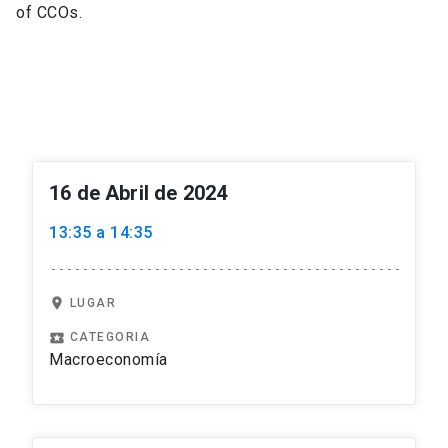
of CCOs.
16 de Abril de 2024
13:35 a 14:35
location_on
LUGAR
local_play
CATEGORIA
Macroeconomía