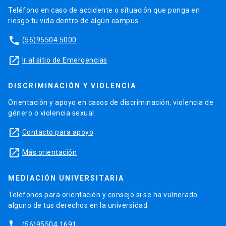
Teléfono en caso de accidente o situación que ponga en
riesgo tu vida dentro de algún campus.
phone
(56)95504 5000
launch
Ir al sitio de Emergencias
DISCRIMINACIÓN Y VIOLENCIA
Orientación y apoyo en casos de discriminación, violencia de
género o violencia sexual.
launch
Contacto para apoyo
launch
Más orientación
MEDIACIÓN UNIVERSITARIA
Teléfonos para orientación y consejo si se ha vulnerado
alguno de tus derechos en la universidad.
phone
(56)95504 1691