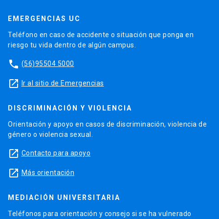
EMERGENCIAS UC
Teléfono en caso de accidente o situación que ponga en
riesgo tu vida dentro de algún campus.
phone
(56)95504 5000
launch
Ir al sitio de Emergencias
DISCRIMINACIÓN Y VIOLENCIA
Orientación y apoyo en casos de discriminación, violencia de
género o violencia sexual.
launch
Contacto para apoyo
launch
Más orientación
MEDIACIÓN UNIVERSITARIA
Teléfonos para orientación y consejo si se ha vulnerado