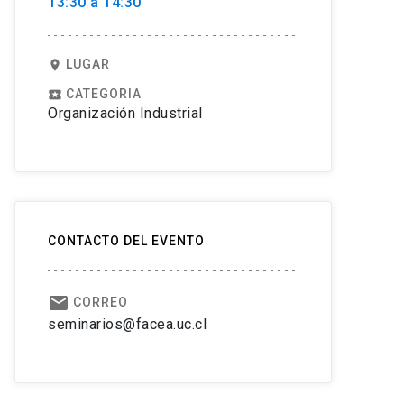
13:30 a 14:30
LUGAR
location_on
CATEGORIA
local_play
Organización Industrial
CONTACTO DEL EVENTO
email
CORREO
seminarios@facea.uc.cl