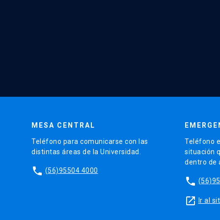
MESA CENTRAL
EMERGE
Teléfono para comunicarse con las
Teléfono e
distintas áreas de la Universidad.
situación 
dentro de
phone
(56)95504 4000
phone
(56)9
launch
Ir al 