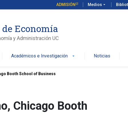
ADMISIÓN
Medios
arrow_drop_down
Biblio
o de Economía
nomía y Administración UC
Académicos e Investigación
Noticias
arrow_drop_down
go Booth School of Business
o, Chicago Booth