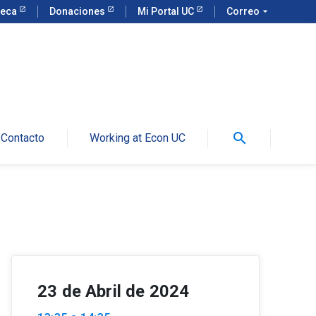
teca
Donaciones
Mi Portal UC
Correo
arrow_drop_down
search
Contacto
Working at Econ UC
23 de Abril de 2024