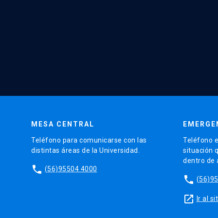
MESA CENTRAL
EMERGE
Teléfono para comunicarse con las
Teléfono e
distintas áreas de la Universidad.
situación 
dentro de
phone
(56)95504 4000
phone
(56)9
launch
Ir al 