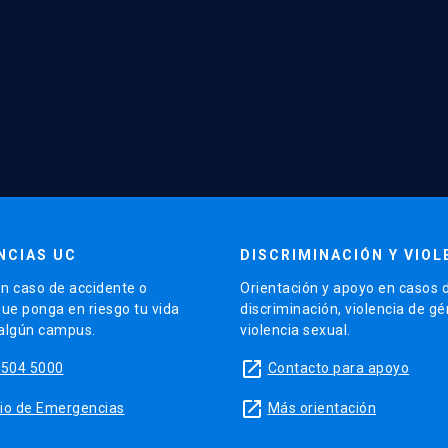
NCIAS UC
DISCRIMINACIÓN Y VIOL
n caso de accidente o
Orientación y apoyo en casos 
que ponga en riesgo tu vida
discriminación, violencia de g
 algún campus.
violencia sexual.
launch
5504 5000
Contacto para apoyo
launch
sitio de Emergencias
Más orientación