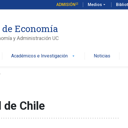
ADMISIÓN
Medios
arrow_drop_down
Biblio
o de Economía
nomía y Administración UC
Académicos e Investigación
Noticias
arrow_drop_down
e
 de Chile