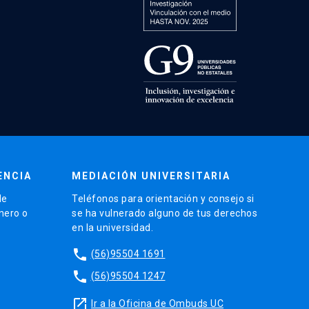
ENCIA
MEDIACIÓN UNIVERSITARIA
de
Teléfonos para orientación y consejo si
énero o
se ha vulnerado alguno de tus derechos
en la universidad.
phone
(56)95504 1691
phone
(56)95504 1247
launch
Ir a la Oficina de Ombuds UC