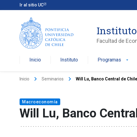
Ir al sitio UC
Institut
Facultad de Eco
Inicio
Instituto
Programas
arrow_drop_down
keyboard_arrow_right
keyboard_arrow_right
Inicio
Seminarios
Will Lu, Banco Central de Chil
Macroeconomía
Will Lu, Banco Central