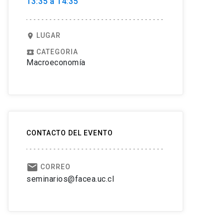
13:35 a 14:35
LUGAR
location_on
CATEGORIA
local_play
Macroeconomía
CONTACTO DEL EVENTO
email
CORREO
seminarios@facea.uc.cl