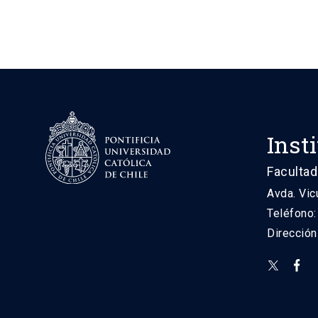
Inst
Facultad
Avda. Vic
Teléfono
Direcció