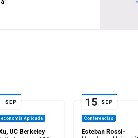
ia”
1
15
SEP
SEP
oeconomía Aplicada
Conferencias
Xu, UC Berkeley
Esteban Rossi-