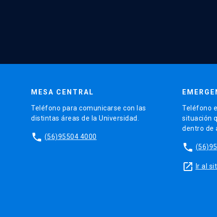
MESA CENTRAL
EMERGE
Teléfono para comunicarse con las
Teléfono e
distintas áreas de la Universidad.
situación 
dentro de
phone
(56)95504 4000
phone
(56)9
launch
Ir al 