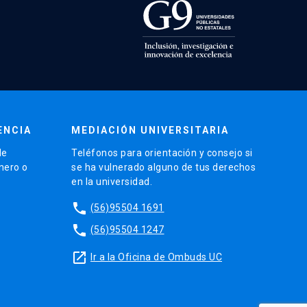
ENCIA
MEDIACIÓN UNIVERSITARIA
de
Teléfonos para orientación y consejo si
énero o
se ha vulnerado alguno de tus derechos
en la universidad.
phone
(56)95504 1691
phone
(56)95504 1247
launch
Ir a la Oficina de Ombuds UC