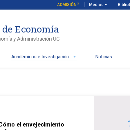
ADMISIÓN
Medios
arrow_drop_down
Biblio
o de Economía
nomía y Administración UC
Académicos e Investigación
Noticias
arrow_drop_down
 Cómo el envejecimiento