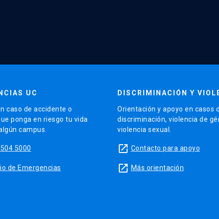
NCIAS UC
DISCRIMINACIÓN Y VIOL
n caso de accidente o
Orientación y apoyo en casos 
que ponga en riesgo tu vida
discriminación, violencia de g
 algún campus.
violencia sexual.
launch
5504 5000
Contacto para apoyo
launch
sitio de Emergencias
Más orientación