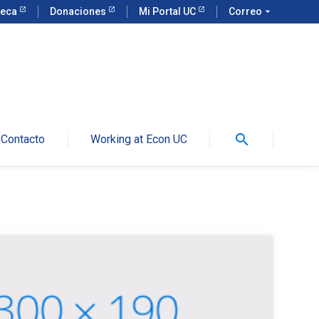
teca
Donaciones
Mi Portal UC
Correo
arrow_drop_down
search
Contacto
Working at Econ UC