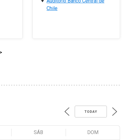
Auditorio Banco Central de
Chile
>
TODAY
SÁB
DOM