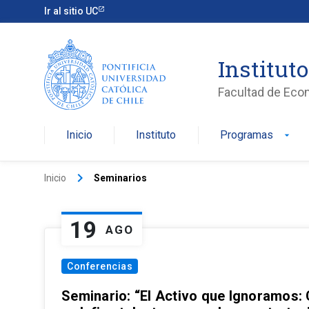
Ir al sitio UC
Institut
Facultad de Eco
Inicio
Instituto
Programas
arrow_drop_down
keyboard_arrow_right
Inicio
Seminarios
19
AGO
Conferencias
Seminario: “El Activo que Ignoramos: