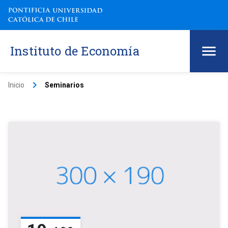
Instituto de Economía
keyboard_arrow_right
Inicio
Seminarios