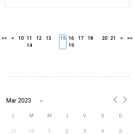
<<
<
10
11
12
13
15
16
17
18
20
21
>
>>
14
19
L
M
M
J
V
S
D
27
28
1
2
3
4
5