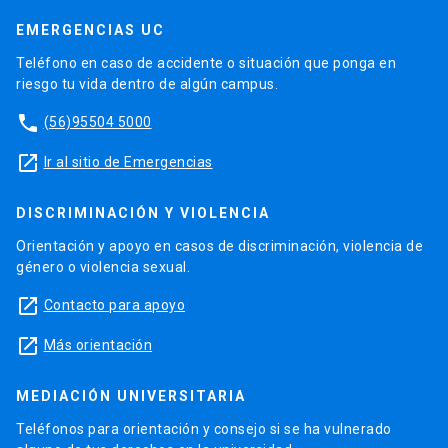
EMERGENCIAS UC
Teléfono en caso de accidente o situación que ponga en
riesgo tu vida dentro de algún campus.
phone
(56)95504 5000
launch
Ir al sitio de Emergencias
DISCRIMINACIÓN Y VIOLENCIA
Orientación y apoyo en casos de discriminación, violencia de
género o violencia sexual.
launch
Contacto para apoyo
launch
Más orientación
MEDIACIÓN UNIVERSITARIA
Teléfonos para orientación y consejo si se ha vulnerado