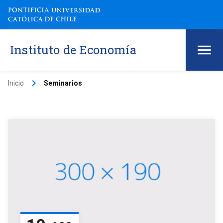
Instituto de Economía
keyboard_arrow_right
Inicio
Seminarios