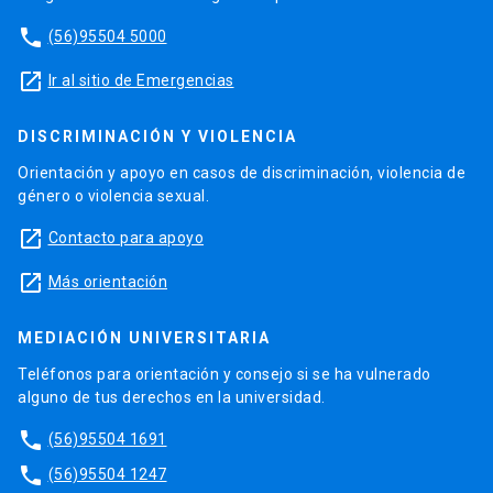
phone
(56)95504 5000
launch
Ir al sitio de Emergencias
DISCRIMINACIÓN Y VIOLENCIA
Orientación y apoyo en casos de discriminación, violencia de
género o violencia sexual.
launch
Contacto para apoyo
launch
Más orientación
MEDIACIÓN UNIVERSITARIA
Teléfonos para orientación y consejo si se ha vulnerado
alguno de tus derechos en la universidad.
phone
(56)95504 1691
phone
(56)95504 1247