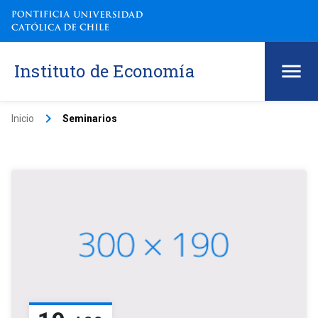
Instituto de Economía
keyboard_arrow_right
Inicio
Seminarios