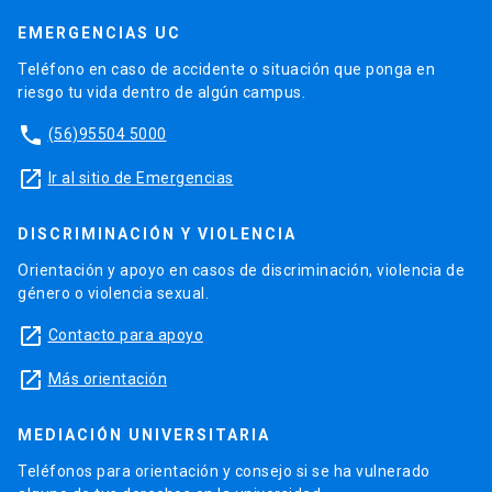
EMERGENCIAS UC
Teléfono en caso de accidente o situación que ponga en
riesgo tu vida dentro de algún campus.
phone
(56)95504 5000
launch
Ir al sitio de Emergencias
DISCRIMINACIÓN Y VIOLENCIA
Orientación y apoyo en casos de discriminación, violencia de
género o violencia sexual.
launch
Contacto para apoyo
launch
Más orientación
MEDIACIÓN UNIVERSITARIA
Teléfonos para orientación y consejo si se ha vulnerado