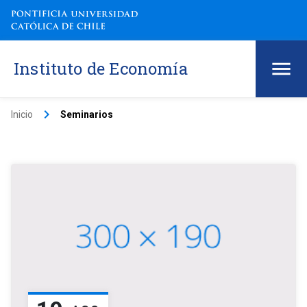
Instituto de Economía
keyboard_arrow_right
Inicio
Seminarios