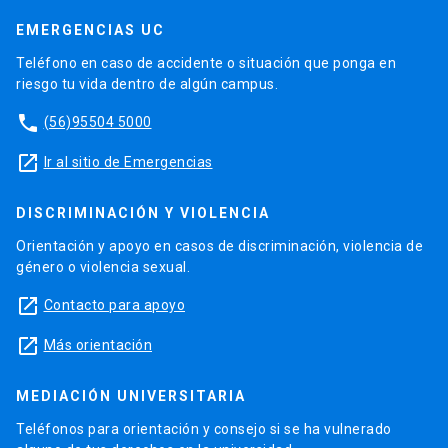
EMERGENCIAS UC
Teléfono en caso de accidente o situación que ponga en
riesgo tu vida dentro de algún campus.
phone
(56)95504 5000
launch
Ir al sitio de Emergencias
DISCRIMINACIÓN Y VIOLENCIA
Orientación y apoyo en casos de discriminación, violencia de
género o violencia sexual.
launch
Contacto para apoyo
launch
Más orientación
MEDIACIÓN UNIVERSITARIA
Teléfonos para orientación y consejo si se ha vulnerado