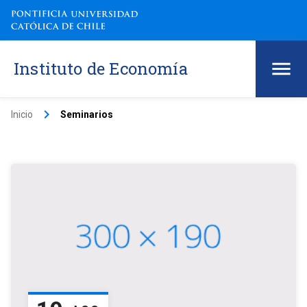
Instituto de Economía
keyboard_arrow_right
Inicio
Seminarios