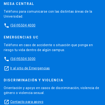
MESA CENTRAL
Teléfono para comunicarse con las distintas áreas de la
Universidad.
phone
(56)95504 4000
EMERGENCIAS UC
Teléfono en caso de accidente o situación que ponga en
riesgo tu vida dentro de algún campus.
phone
(56)95504 5000
launch
Ir al sitio de Emergencias
DISCRIMINACIÓN Y VIOLENCIA
Orientación y apoyo en casos de discriminación, violencia de
género o violencia sexual.
launch
Contacto para apoyo