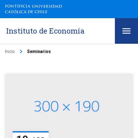
Instituto de Economía
keyboard_arrow_right
Inicio
Seminarios