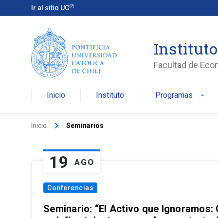
Ir al sitio UC
Institut
Facultad de Eco
Inicio
Instituto
Programas
arrow_drop_down
keyboard_arrow_right
Inicio
Seminarios
19
AGO
Conferencias
Seminario: “El Activo que Ignoramos: