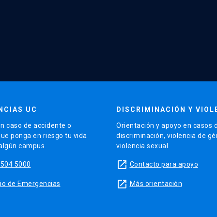
NCIAS UC
DISCRIMINACIÓN Y VIOL
n caso de accidente o
Orientación y apoyo en casos 
que ponga en riesgo tu vida
discriminación, violencia de g
 algún campus.
violencia sexual.
launch
5504 5000
Contacto para apoyo
launch
sitio de Emergencias
Más orientación