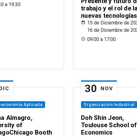
Presente y futuro d
30 a 19:30
trabajo y el rol de l
nuevas tecnología
15 de Diciembre de 20
16 de Diciembre de 20
09:00 a 17:00
30
DIC
NOV
oeconomía Aplicada
Organización Industrial
na Almagro,
Doh Shin Jeon,
rsity of
Toulouse School of
agoChicago Booth
Economics