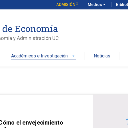
ADMISIÓN
Medios
arrow_drop_down
Biblio
o de Economía
nomía y Administración UC
Académicos e Investigación
Noticias
arrow_drop_down
 Cómo el envejecimiento