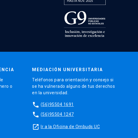
ENCIA
MEDIACIÓN UNIVERSITARIA
de
Teléfonos para orientación y consejo si
énero o
se ha vulnerado alguno de tus derechos
en la universidad.
phone
(56)95504 1691
phone
(56)95504 1247
launch
Ir a la Oficina de Ombuds UC