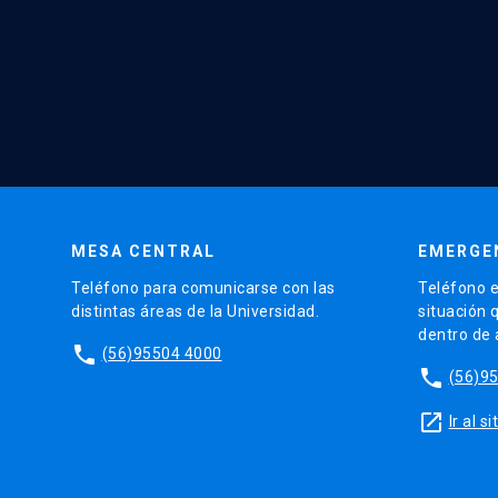
MESA CENTRAL
EMERGE
Teléfono para comunicarse con las
Teléfono e
distintas áreas de la Universidad.
situación 
dentro de
phone
(56)95504 4000
phone
(56)9
launch
Ir al 