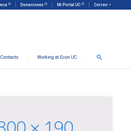
teca
Donaciones
Mi Portal UC
Correo
arrow_drop_down
search
Contacto
Working at Econ UC