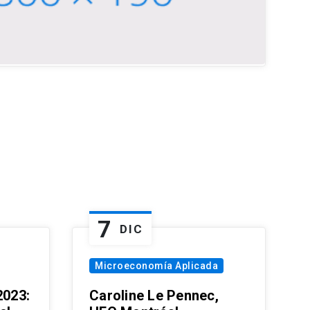
7
DIC
Microeconomía Aplicada
023:
Caroline Le Pennec,