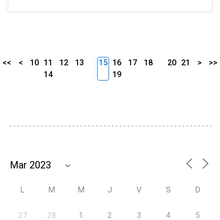
<<
<
10
11
12
13
15
16
17
18
20
21
>
>>
14
19
L
M
M
J
V
S
D
27
28
1
2
3
4
5