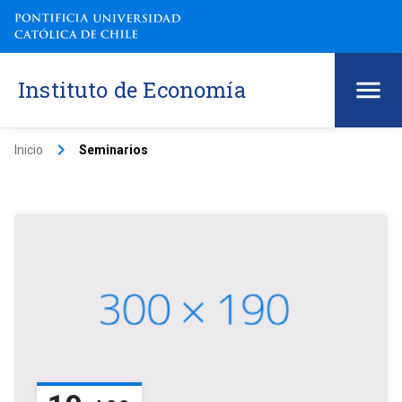
Instituto de Economía
keyboard_arrow_right
Inicio
Seminarios