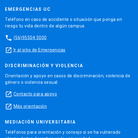
EMERGENCIAS UC
Teléfono en caso de accidente o situación que ponga en
riesgo tu vida dentro de algún campus.
phone
(56)95504 5000
launch
Ir al sitio de Emergencias
DISCRIMINACIÓN Y VIOLENCIA
Orientación y apoyo en casos de discriminación, violencia de
género o violencia sexual.
launch
Contacto para apoyo
launch
Más orientación
MEDIACIÓN UNIVERSITARIA
Teléfonos para orientación y consejo si se ha vulnerado