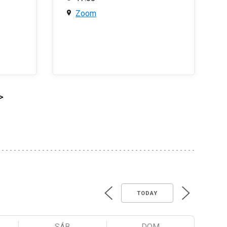
Zoom
>
TODAY
SÁB
DOM