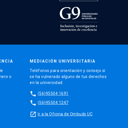
ENCIA
MEDIACIÓN UNIVERSITARIA
de
Teléfonos para orientación y consejo si
énero o
se ha vulnerado alguno de tus derechos
en la universidad.
phone
(56)95504 1691
phone
(56)95504 1247
launch
Ir a la Oficina de Ombuds UC