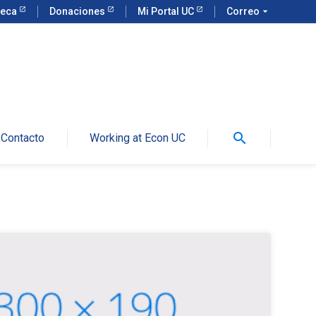
teca
Donaciones
Mi Portal UC
Correo
arrow_drop_down
search
Contacto
Working at Econ UC