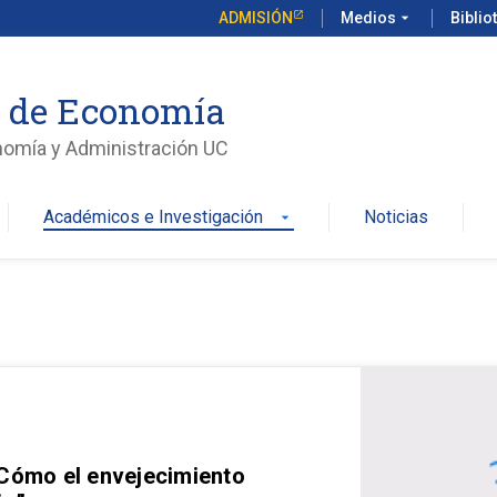
ADMISIÓN
Medios
arrow_drop_down
Biblio
o de Economía
nomía y Administración UC
Académicos e Investigación
Noticias
arrow_drop_down
 Cómo el envejecimiento