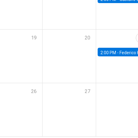
19
20
2:00 PM -
Federico Huneeus - Banco Central de C
26
27