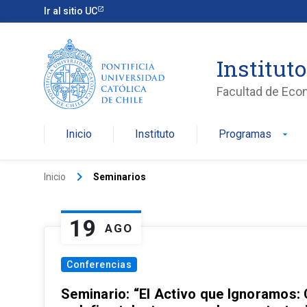
Ir al sitio UC
Institut
Facultad de Eco
Inicio
Instituto
Programas
arrow_drop_down
keyboard_arrow_right
Inicio
Seminarios
19
AGO
Conferencias
Seminario: “El Activo que Ignoramos: