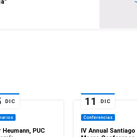
ia”
5
11
DIC
DIC
narios
Conferencias
r Heumann, PUC
IV Annual Santiago