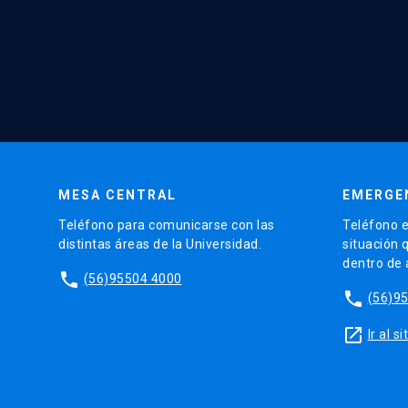
MESA CENTRAL
EMERGE
Teléfono para comunicarse con las
Teléfono e
distintas áreas de la Universidad.
situación 
dentro de
phone
(56)95504 4000
phone
(56)9
launch
Ir al 