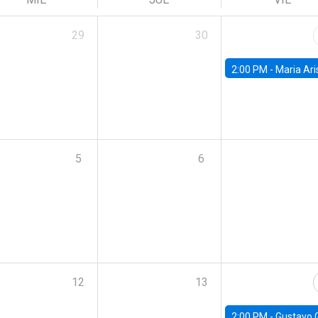
29
30
2:00 PM -
Maria Aristizabal-Ramirez, FED
5
6
12
13
2:00 PM -
Gustavo González - Banco Central d