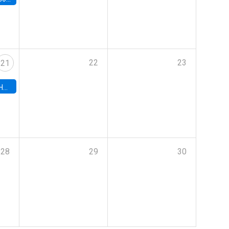
22
23
21
hile
28
29
30