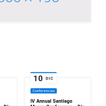
10
DIC
Conferencias
IV Annual Santiago