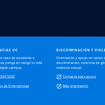
NCIAS UC
DISCRIMINACIÓN Y VIOL
n caso de accidente o
Orientación y apoyo en casos 
que ponga en riesgo tu vida
discriminación, violencia de g
 algún campus.
violencia sexual.
launch
5504 5000
Contacto para apoyo
launch
sitio de Emergencias
Más orientación