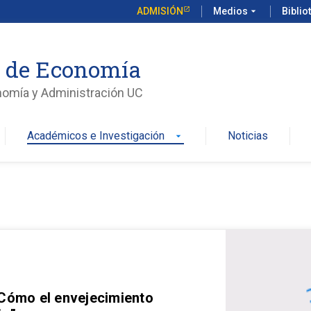
ADMISIÓN
Medios
arrow_drop_down
Biblio
o de Economía
nomía y Administración UC
Académicos e Investigación
Noticias
arrow_drop_down
 Cómo el envejecimiento