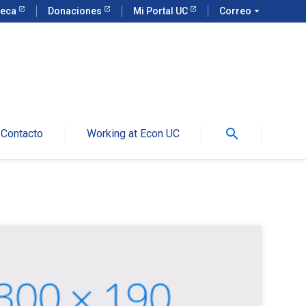
teca
Donaciones
Mi Portal UC
Correo
arrow_drop_down
search
Contacto
Working at Econ UC