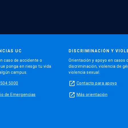
NCIAS UC
DISCRIMINACIÓN Y VIOL
n caso de accidente o
Orientación y apoyo en casos 
que ponga en riesgo tu vida
discriminación, violencia de g
 algún campus.
violencia sexual.
launch
5504 5000
Contacto para apoyo
launch
sitio de Emergencias
Más orientación