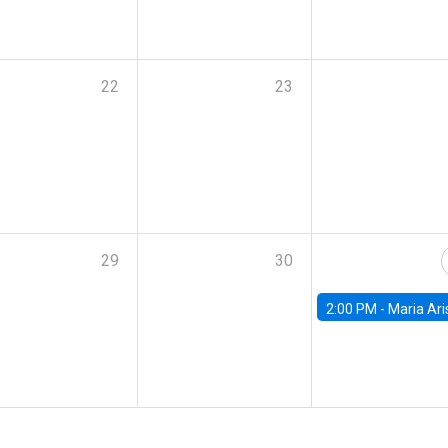
22
23
29
30
2:00 PM -
Maria Aristizabal-Ramirez, FED