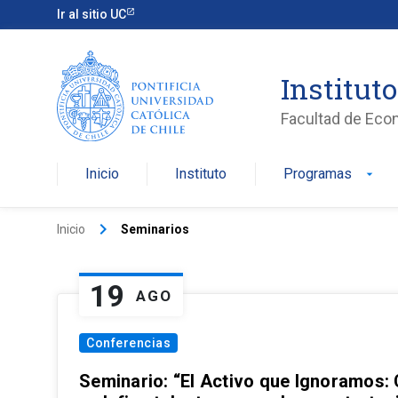
Ir al sitio UC
Institut
Facultad de Eco
Inicio
Instituto
Programas
arrow_drop_down
keyboard_arrow_right
Inicio
Seminarios
19
AGO
Conferencias
Seminario: “El Activo que Ignoramos: