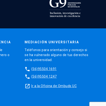
ENCIA
MEDIACIÓN UNIVERSITARIA
de
Teléfonos para orientación y consejo si
énero o
se ha vulnerado alguno de tus derechos
en la universidad.
phone
(56)95504 1691
phone
(56)95504 1247
launch
Ir a la Oficina de Ombuds UC