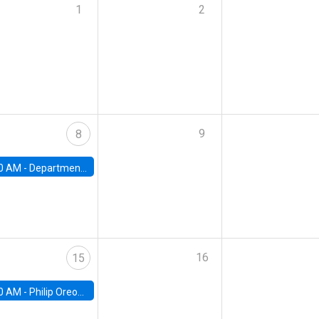
1
2
9
8
0 AM -
Department Seminar: James Robinson
16
15
0 AM -
Philip Oreopolous, University of Toronto