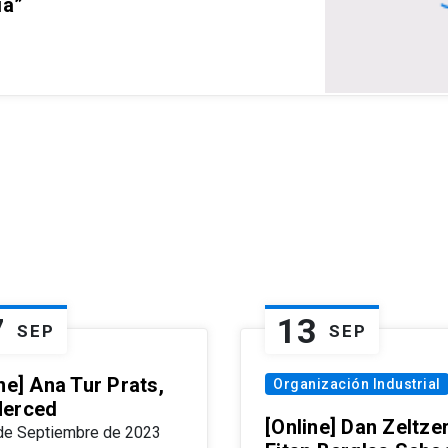
ia”
7
13
SEP
SEP
ne] Ana Tur Prats,
Organización Industrial
erced
[Online] Dan Zeltzer
de Septiembre de 2023