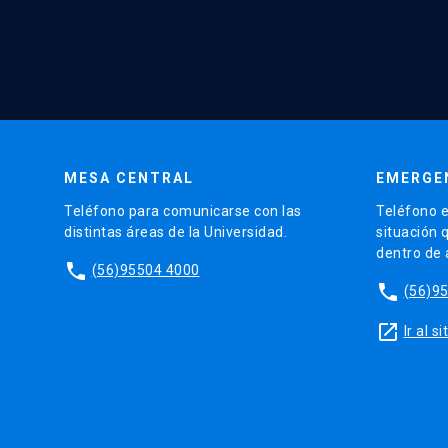
MESA CENTRAL
EMERGE
Teléfono para comunicarse con las
Teléfono e
distintas áreas de la Universidad.
situación 
dentro de
phone
(56)95504 4000
phone
(56)9
launch
Ir al 