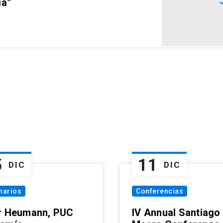
ia”
5
11
DIC
DIC
narios
Conferencias
r Heumann, PUC
IV Annual Santiago