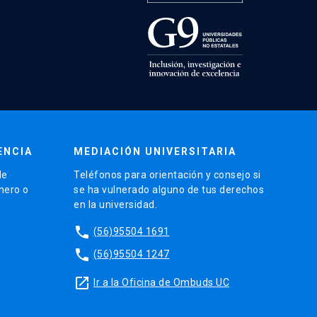
ENCIA
MEDIACIÓN UNIVERSITARIA
de
Teléfonos para orientación y consejo si
énero o
se ha vulnerado alguno de tus derechos
en la universidad.
phone
(56)95504 1691
phone
(56)95504 1247
launch
Ir a la Oficina de Ombuds UC