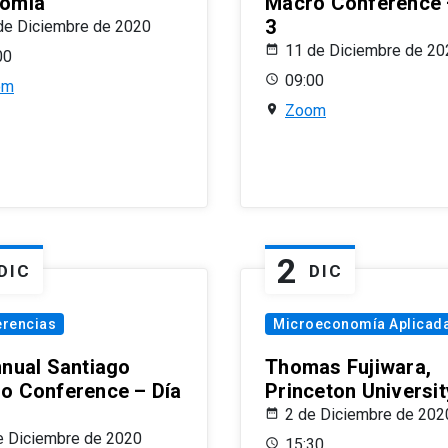
omía
Macro Conference 
3
de Diciembre de 2020
11 de Diciembre de 20
00
09:00
om
Zoom
2
DIC
DIC
erencias
Microeconomía Aplicad
nnual Santiago
Thomas Fujiwara,
o Conference – Día
Princeton Universit
2 de Diciembre de 202
e Diciembre de 2020
15:30