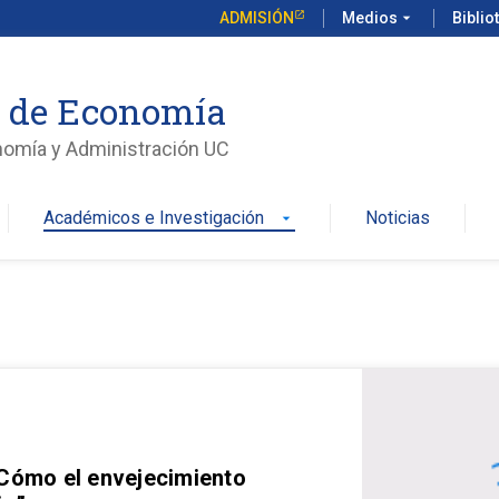
ADMISIÓN
Medios
arrow_drop_down
Biblio
o de Economía
nomía y Administración UC
Académicos e Investigación
Noticias
arrow_drop_down
 Cómo el envejecimiento