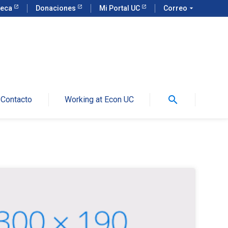
teca
Donaciones
Mi Portal UC
Correo
arrow_drop_down
search
Contacto
Working at Econ UC