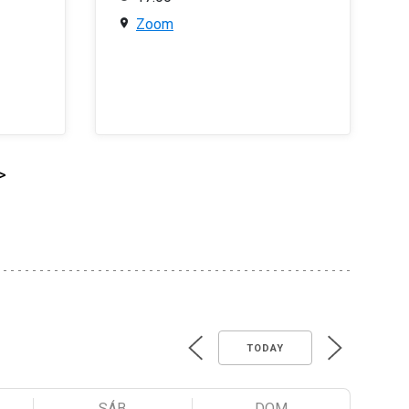
Zoom
>
TODAY
SÁB
DOM