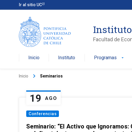
Ir al sitio UC
Institut
Facultad de Eco
Inicio
Instituto
Programas
arrow_drop_down
keyboard_arrow_right
Inicio
Seminarios
19
AGO
Conferencias
Seminario: “El Activo que Ignoramos: