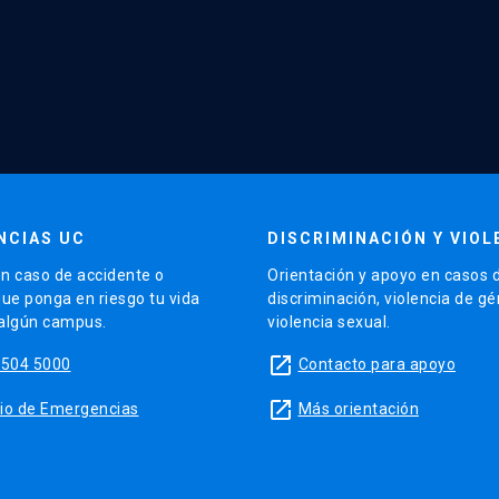
NCIAS UC
DISCRIMINACIÓN Y VIOL
n caso de accidente o
Orientación y apoyo en casos 
que ponga en riesgo tu vida
discriminación, violencia de g
 algún campus.
violencia sexual.
launch
5504 5000
Contacto para apoyo
launch
sitio de Emergencias
Más orientación