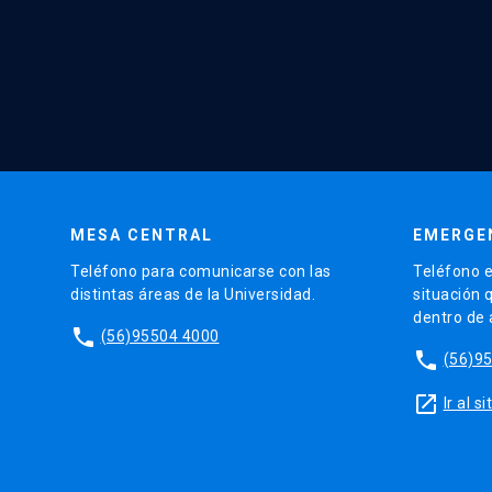
MESA CENTRAL
EMERGE
Teléfono para comunicarse con las
Teléfono e
distintas áreas de la Universidad.
situación 
dentro de
phone
(56)95504 4000
phone
(56)9
launch
Ir al 