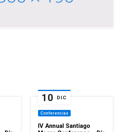
10
DIC
Conferencias
IV Annual Santiago