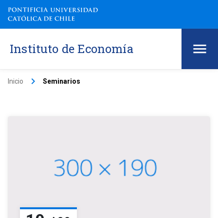
Instituto de Economía
keyboard_arrow_right
Inicio
Seminarios