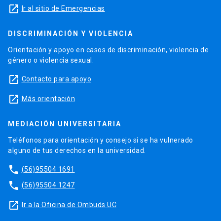
launch
Ir al sitio de Emergencias
DISCRIMINACIÓN Y VIOLENCIA
Orientación y apoyo en casos de discriminación, violencia de
género o violencia sexual.
launch
Contacto para apoyo
launch
Más orientación
MEDIACIÓN UNIVERSITARIA
Teléfonos para orientación y consejo si se ha vulnerado
alguno de tus derechos en la universidad.
phone
(56)95504 1691
phone
(56)95504 1247
launch
Ir a la Oficina de Ombuds UC