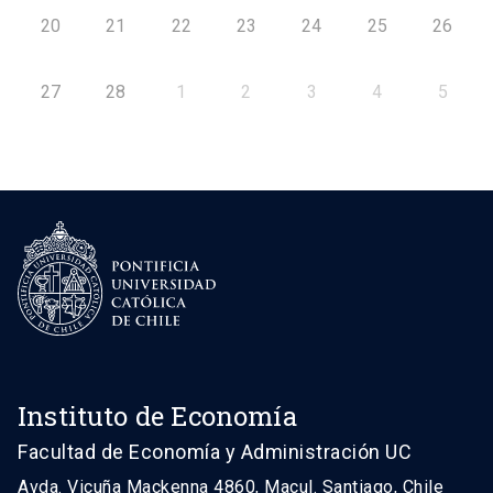
20
21
22
23
24
25
26
27
28
1
2
3
4
5
Instituto de Economía
Facultad de Economía y Administración UC
Avda. Vicuña Mackenna 4860, Macul. Santiago, Chile