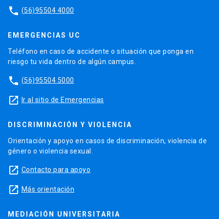
phone
(56)95504 4000
EMERGENCIAS UC
Teléfono en caso de accidente o situación que ponga en
riesgo tu vida dentro de algún campus.
phone
(56)95504 5000
launch
Ir al sitio de Emergencias
DISCRIMINACIÓN Y VIOLENCIA
Orientación y apoyo en casos de discriminación, violencia de
género o violencia sexual.
launch
Contacto para apoyo
launch
Más orientación
MEDIACIÓN UNIVERSITARIA