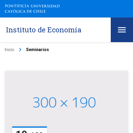
Instituto de Economía
keyboard_arrow_right
Inicio
Seminarios