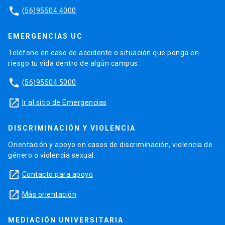
phone
(56)95504 4000
EMERGENCIAS UC
Teléfono en caso de accidente o situación que ponga en
riesgo tu vida dentro de algún campus.
phone
(56)95504 5000
launch
Ir al sitio de Emergencias
DISCRIMINACIÓN Y VIOLENCIA
Orientación y apoyo en casos de discriminación, violencia de
género o violencia sexual.
launch
Contacto para apoyo
launch
Más orientación
MEDIACIÓN UNIVERSITARIA