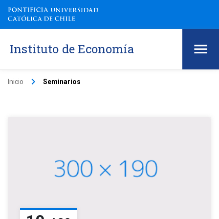
Instituto de Economía
keyboard_arrow_right
Inicio
Seminarios