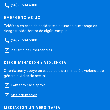
phone
(56)95504 4000
EMERGENCIAS UC
Teléfono en caso de accidente o situación que ponga en
riesgo tu vida dentro de algún campus.
phone
(56)95504 5000
launch
Ir al sitio de Emergencias
DISCRIMINACIÓN Y VIOLENCIA
Orientación y apoyo en casos de discriminación, violencia de
género o violencia sexual.
launch
Contacto para apoyo
launch
Más orientación
MEDIACIÓN UNIVERSITARIA