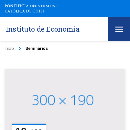
Instituto de Economía
keyboard_arrow_right
Inicio
Seminarios