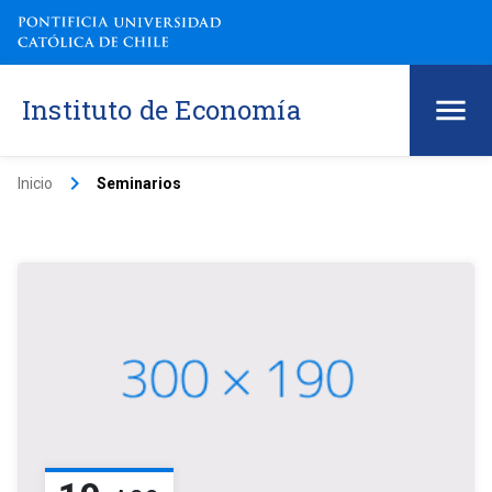
Instituto de Economía
keyboard_arrow_right
Inicio
Seminarios