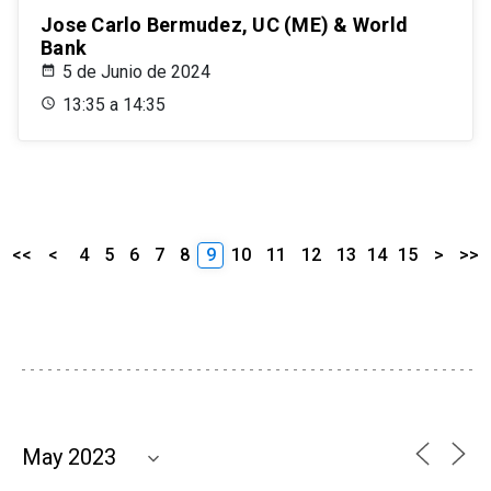
Jose Carlo Bermudez, UC (ME) & World
Bank
5 de Junio de 2024
13:35 a 14:35
<<
<
4
5
6
7
8
9
10
11
12
13
14
15
>
>>