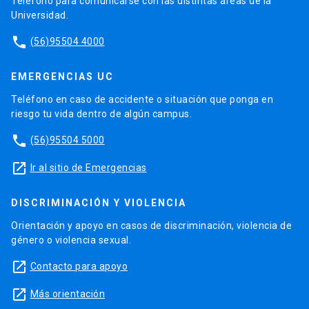
Teléfono para comunicarse con las distintas áreas de la
Universidad.
phone
(56)95504 4000
EMERGENCIAS UC
Teléfono en caso de accidente o situación que ponga en
riesgo tu vida dentro de algún campus.
phone
(56)95504 5000
launch
Ir al sitio de Emergencias
DISCRIMINACIÓN Y VIOLENCIA
Orientación y apoyo en casos de discriminación, violencia de
género o violencia sexual.
launch
Contacto para apoyo
launch
Más orientación