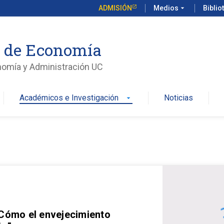
ADMISIÓN
Medios
arrow_drop_down
Biblio
o de Economía
nomía y Administración UC
Académicos e Investigación
Noticias
arrow_drop_down
 Cómo el envejecimiento