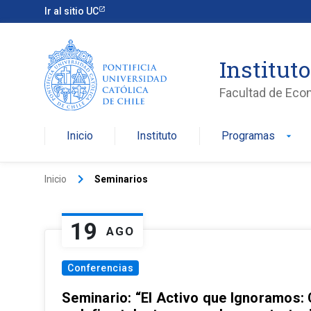
Ir al sitio UC
Institut
Facultad de Eco
Inicio
Instituto
Programas
arrow_drop_down
keyboard_arrow_right
Inicio
Seminarios
19
AGO
Conferencias
Seminario: “El Activo que Ignoramos: