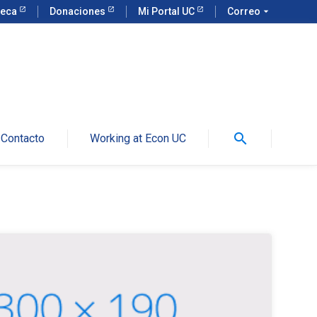
teca
Donaciones
Mi Portal UC
Correo
arrow_drop_down
search
Contacto
Working at Econ UC