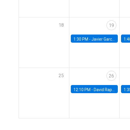
18
19
1:30 PM -
Javier Garcia Cicco, Universidad de San Andres
1:4
25
26
12:10 PM -
David Rappoport, FED Board
1:3