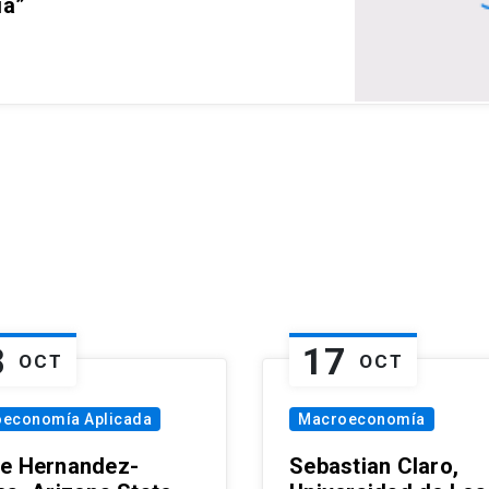
ia”
8
17
OCT
OCT
oeconomía Aplicada
Macroeconomía
e Hernandez-
Sebastian Claro,