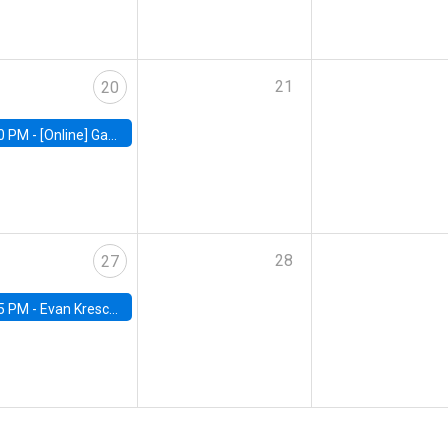
21
20
0 PM -
[Online] Gabriel Englander, World Bank
28
27
5 PM -
Evan Kresch, Oberlin College