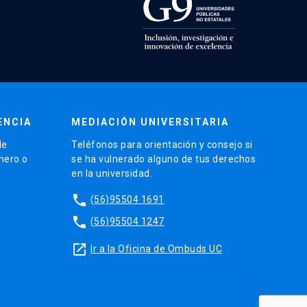
ENCIA
MEDIACIÓN UNIVERSITARIA
de
Teléfonos para orientación y consejo si
énero o
se ha vulnerado alguno de tus derechos
en la universidad.
phone
(56)95504 1691
phone
(56)95504 1247
launch
Ir a la Oficina de Ombuds UC