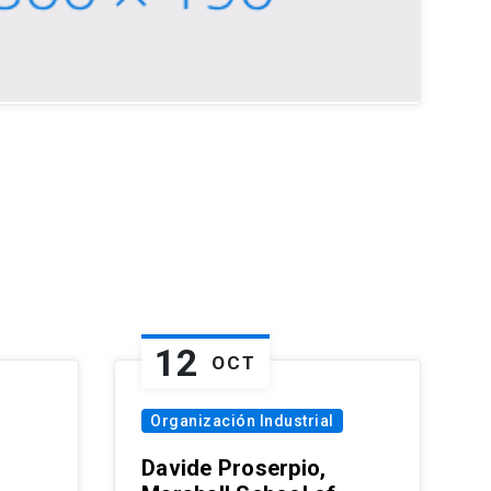
12
OCT
Organización Industrial
Davide Proserpio,