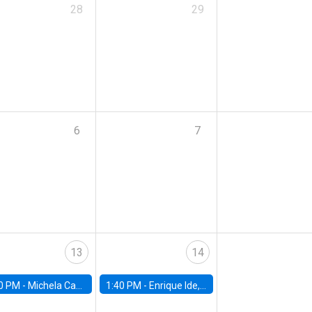
28
29
6
7
13
14
0 PM -
Michela Carlana, Harvard Kennedy School
1:40 PM -
Enrique Ide, IESE