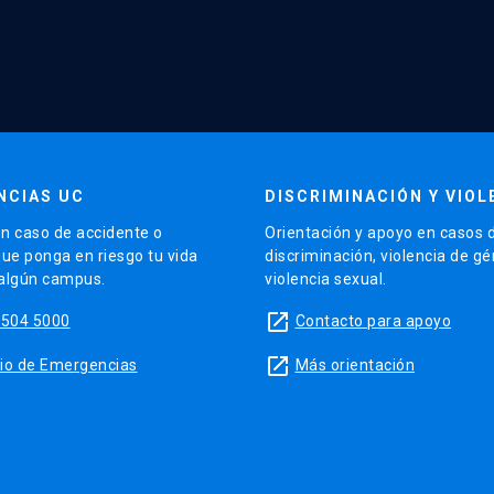
NCIAS UC
DISCRIMINACIÓN Y VIOL
n caso de accidente o
Orientación y apoyo en casos 
que ponga en riesgo tu vida
discriminación, violencia de g
 algún campus.
violencia sexual.
launch
5504 5000
Contacto para apoyo
launch
sitio de Emergencias
Más orientación