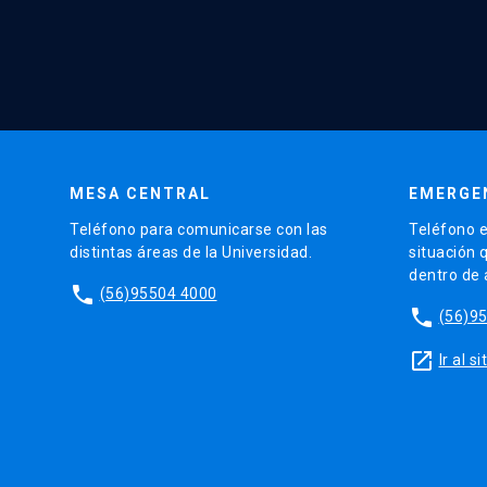
MESA CENTRAL
EMERGE
Teléfono para comunicarse con las
Teléfono e
distintas áreas de la Universidad.
situación 
dentro de
phone
(56)95504 4000
phone
(56)9
launch
Ir al 