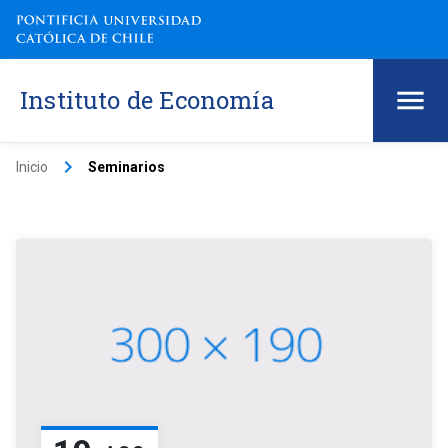
Instituto de Economía
keyboard_arrow_right
Inicio
Seminarios