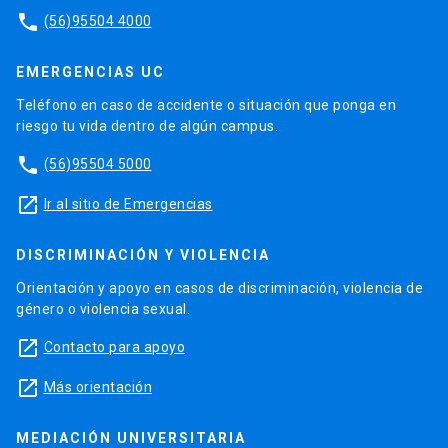
phone
(56)95504 4000
EMERGENCIAS UC
Teléfono en caso de accidente o situación que ponga en
riesgo tu vida dentro de algún campus.
phone
(56)95504 5000
launch
Ir al sitio de Emergencias
DISCRIMINACIÓN Y VIOLENCIA
Orientación y apoyo en casos de discriminación, violencia de
género o violencia sexual.
launch
Contacto para apoyo
launch
Más orientación
MEDIACIÓN UNIVERSITARIA