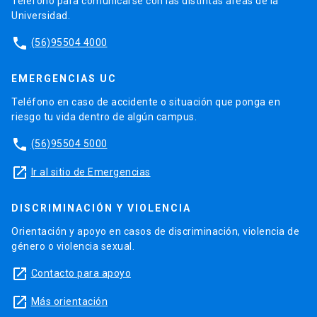
Teléfono para comunicarse con las distintas áreas de la
Universidad.
phone
(56)95504 4000
EMERGENCIAS UC
Teléfono en caso de accidente o situación que ponga en
riesgo tu vida dentro de algún campus.
phone
(56)95504 5000
launch
Ir al sitio de Emergencias
DISCRIMINACIÓN Y VIOLENCIA
Orientación y apoyo en casos de discriminación, violencia de
género o violencia sexual.
launch
Contacto para apoyo
launch
Más orientación