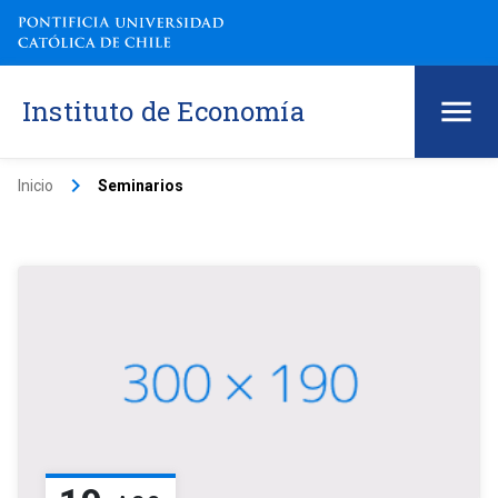
Instituto de Economía
keyboard_arrow_right
Inicio
Seminarios