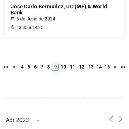
Jose Carlo Bermudez, UC (ME) & World
Bank
5 de Junio de 2024
13:35 a 14:35
<<
<
4
5
6
7
8
9
10
11
12
13
14
15
>
>>