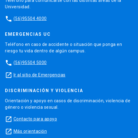
Teléfono para comunicarse con las distintas áreas de la
Universidad.
phone
(56)95504 4000
EMERGENCIAS UC
Teléfono en caso de accidente o situación que ponga en
riesgo tu vida dentro de algún campus.
phone
(56)95504 5000
launch
Ir al sitio de Emergencias
DISCRIMINACIÓN Y VIOLENCIA
Orientación y apoyo en casos de discriminación, violencia de
género o violencia sexual.
launch
Contacto para apoyo
launch
Más orientación