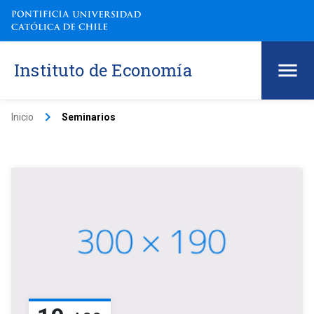
Instituto de Economía
keyboard_arrow_right
Inicio
Seminarios