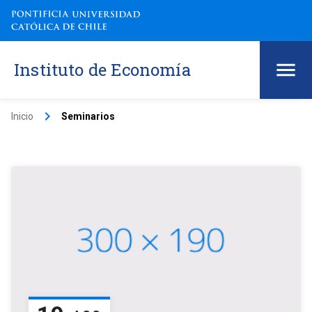
Instituto de Economía
keyboard_arrow_right
Inicio
Seminarios