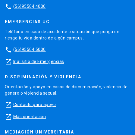
phone
(56)95504 4000
EMERGENCIAS UC
Teléfono en caso de accidente o situación que ponga en
riesgo tu vida dentro de algún campus.
phone
(56)95504 5000
launch
Ir al sitio de Emergencias
DISCRIMINACIÓN Y VIOLENCIA
Orientación y apoyo en casos de discriminación, violencia de
género o violencia sexual.
launch
Contacto para apoyo
launch
Más orientación
MEDIACIÓN UNIVERSITARIA