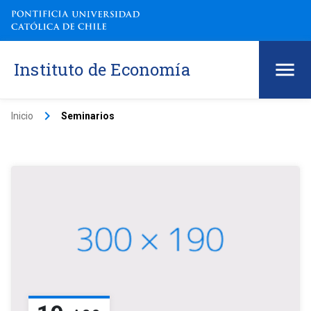
Instituto de Economía
keyboard_arrow_right
Inicio
Seminarios