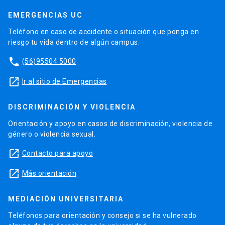
EMERGENCIAS UC
Teléfono en caso de accidente o situación que ponga en
riesgo tu vida dentro de algún campus.
phone
(56)95504 5000
launch
Ir al sitio de Emergencias
DISCRIMINACIÓN Y VIOLENCIA
Orientación y apoyo en casos de discriminación, violencia de
género o violencia sexual.
launch
Contacto para apoyo
launch
Más orientación
MEDIACIÓN UNIVERSITARIA
Teléfonos para orientación y consejo si se ha vulnerado