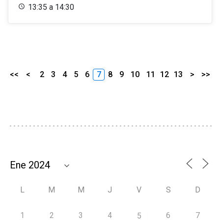
13:35 a 14:30
<<
<
2
3
4
5
6
7
8
9
10
11
12
13
>
>>
L
M
M
J
V
S
D
1
2
3
4
6
7
5