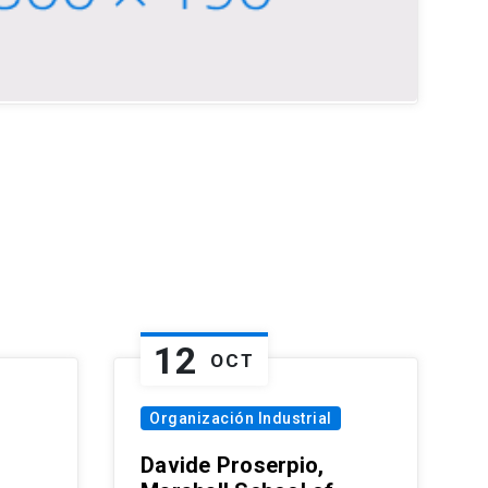
12
OCT
Organización Industrial
Davide Proserpio,