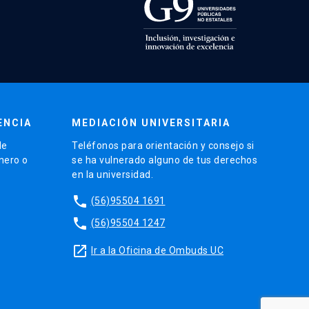
ENCIA
MEDIACIÓN UNIVERSITARIA
de
Teléfonos para orientación y consejo si
énero o
se ha vulnerado alguno de tus derechos
en la universidad.
phone
(56)95504 1691
phone
(56)95504 1247
launch
Ir a la Oficina de Ombuds UC