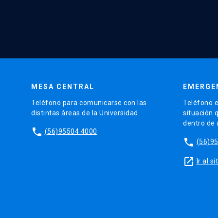
MESA CENTRAL
EMERGE
Teléfono para comunicarse con las
Teléfono e
distintas áreas de la Universidad.
situación 
dentro de
phone
(56)95504 4000
phone
(56)9
launch
Ir al 