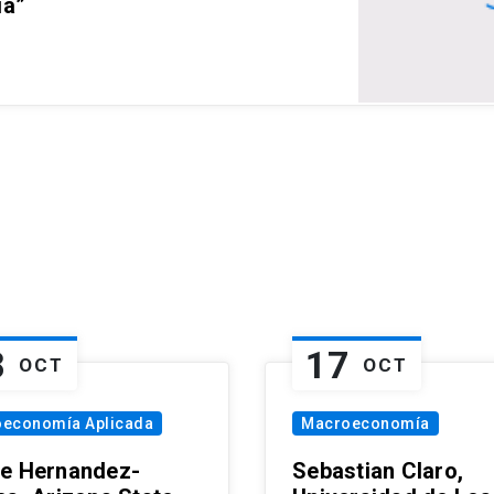
ia”
8
17
OCT
OCT
oeconomía Aplicada
Macroeconomía
e Hernandez-
Sebastian Claro,