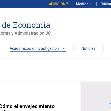
ADMISIÓN
Medios
arrow_drop_down
Biblio
o de Economía
nomía y Administración UC
Académicos e Investigación
Noticias
arrow_drop_down
 Cómo el envejecimiento