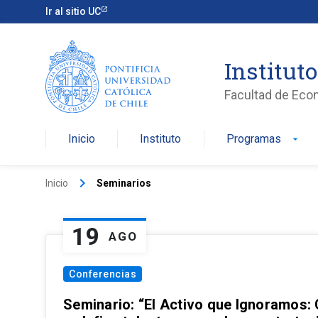
Ir al sitio UC
Institut
Facultad de Eco
Inicio
Instituto
Programas
arrow_drop_down
keyboard_arrow_right
Inicio
Seminarios
19
AGO
Conferencias
Seminario: “El Activo que Ignoramos: