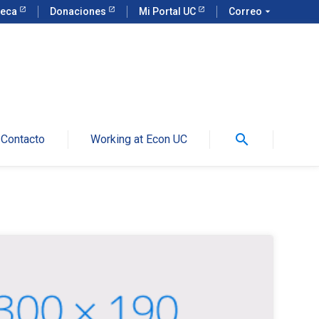
teca
Donaciones
Mi Portal UC
Correo
arrow_drop_down
search
Contacto
Working at Econ UC