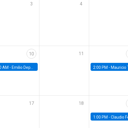
3
4
11
10
0 AM -
Emilio Depetris-Chauvín, Universidad Católica
2:00 PM -
Mauricio Tejada,
17
18
1:00 PM -
Claudio Ferraz, British Col