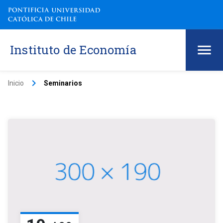
Instituto de Economía
keyboard_arrow_right
Inicio
Seminarios