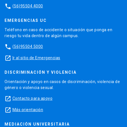
phone
(56)95504 4000
EMERGENCIAS UC
Teléfono en caso de accidente o situación que ponga en
riesgo tu vida dentro de algún campus.
phone
(56)95504 5000
launch
Ir al sitio de Emergencias
DISCRIMINACIÓN Y VIOLENCIA
Orientación y apoyo en casos de discriminación, violencia de
género o violencia sexual.
launch
Contacto para apoyo
launch
Más orientación
MEDIACIÓN UNIVERSITARIA