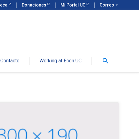
teca
Donaciones
Mi Portal UC
Correo
arrow_drop_down
search
Contacto
Working at Econ UC