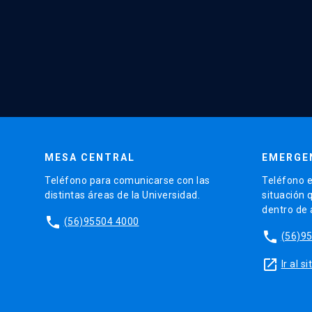
MESA CENTRAL
EMERGE
Teléfono para comunicarse con las
Teléfono e
distintas áreas de la Universidad.
situación 
dentro de
phone
(56)95504 4000
phone
(56)9
launch
Ir al 