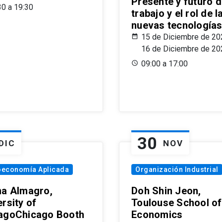
Presente y futuro d
30 a 19:30
trabajo y el rol de l
nuevas tecnología
15 de Diciembre de 20
16 de Diciembre de 20
09:00 a 17:00
30
DIC
NOV
oeconomía Aplicada
Organización Industrial
na Almagro,
Doh Shin Jeon,
rsity of
Toulouse School of
agoChicago Booth
Economics