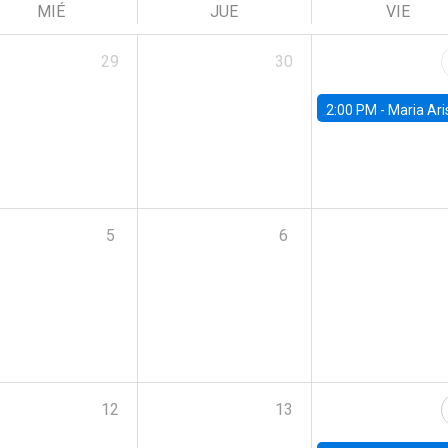
MIÉ
JUE
VIE
29
30
2:00 PM -
Maria Aristizabal-Ramirez, FED
5
6
12
13