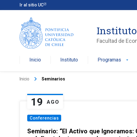
Ir al sitio UC
Institut
Facultad de Eco
Inicio
Instituto
Programas
arrow_drop_down
keyboard_arrow_right
Inicio
Seminarios
19
AGO
Conferencias
Seminario: “El Activo que Ignoramos: