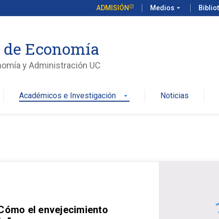
ADMISIÓN
Medios
arrow_drop_down
Biblio
o de Economía
nomía y Administración UC
Académicos e Investigación
Noticias
arrow_drop_down
 Cómo el envejecimiento