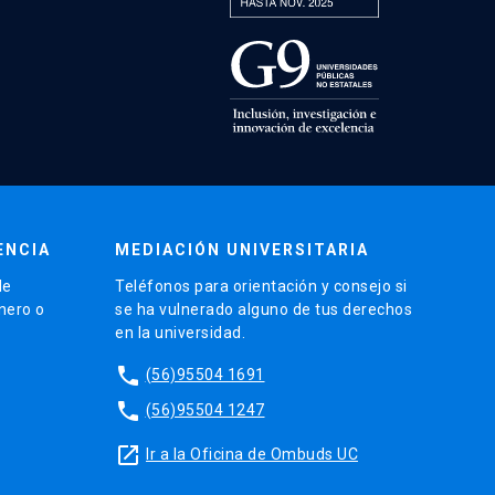
ENCIA
MEDIACIÓN UNIVERSITARIA
de
Teléfonos para orientación y consejo si
énero o
se ha vulnerado alguno de tus derechos
en la universidad.
phone
(56)95504 1691
phone
(56)95504 1247
launch
Ir a la Oficina de Ombuds UC