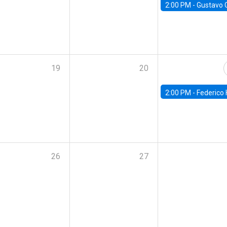
2:00 PM -
Gustavo González - Banco Central d
19
20
2:00 PM -
Federico Huneeus - Banco Central de C
26
27