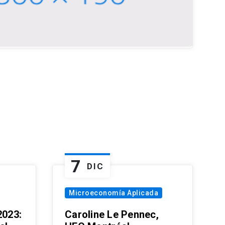
7
DIC
Microeconomía Aplicada
023:
Caroline Le Pennec,