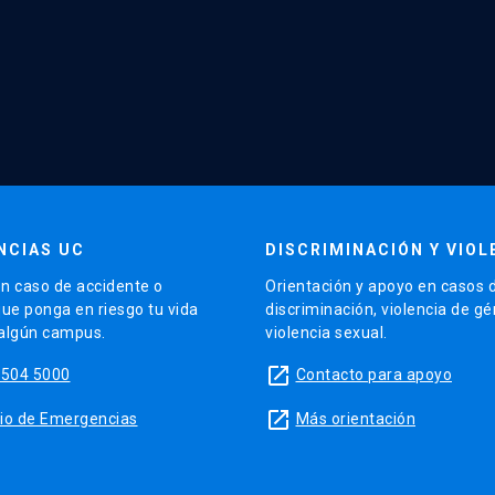
NCIAS UC
DISCRIMINACIÓN Y VIOL
n caso de accidente o
Orientación y apoyo en casos 
que ponga en riesgo tu vida
discriminación, violencia de g
 algún campus.
violencia sexual.
launch
5504 5000
Contacto para apoyo
launch
sitio de Emergencias
Más orientación