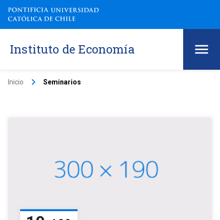
Instituto de Economía
keyboard_arrow_right
Inicio
Seminarios