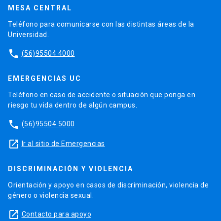
MESA CENTRAL
Teléfono para comunicarse con las distintas áreas de la
Universidad.
phone
(56)95504 4000
EMERGENCIAS UC
Teléfono en caso de accidente o situación que ponga en
riesgo tu vida dentro de algún campus.
phone
(56)95504 5000
launch
Ir al sitio de Emergencias
DISCRIMINACIÓN Y VIOLENCIA
Orientación y apoyo en casos de discriminación, violencia de
género o violencia sexual.
launch
Contacto para apoyo