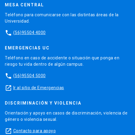
MESA CENTRAL
Teléfono para comunicarse con las distintas áreas de la
Universidad.
phone
(56)95504 4000
EMERGENCIAS UC
Teléfono en caso de accidente o situación que ponga en
riesgo tu vida dentro de algún campus.
phone
(56)95504 5000
launch
Ir al sitio de Emergencias
DISCRIMINACIÓN Y VIOLENCIA
Orientación y apoyo en casos de discriminación, violencia de
género o violencia sexual.
launch
Contacto para apoyo