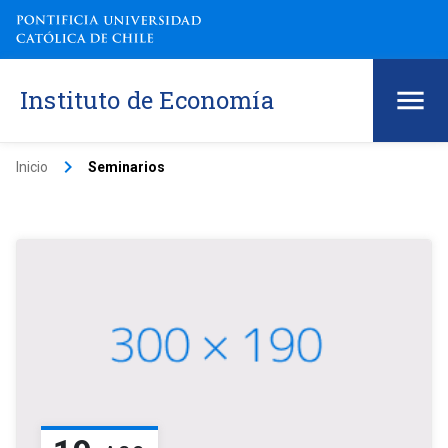
Instituto de Economía
keyboard_arrow_right
Inicio
Seminarios