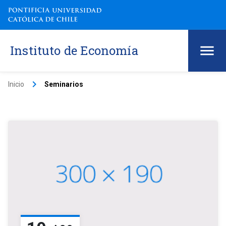
Instituto de Economía
keyboard_arrow_right
Inicio
Seminarios