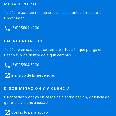
MESA CENTRAL
Teléfono para comunicarse con las distintas áreas de la
Universidad.
phone
(56)95504 4000
EMERGENCIAS UC
Teléfono en caso de accidente o situación que ponga en
riesgo tu vida dentro de algún campus.
phone
(56)95504 5000
launch
Ir al sitio de Emergencias
DISCRIMINACIÓN Y VIOLENCIA
Orientación y apoyo en casos de discriminación, violencia de
género o violencia sexual.
launch
Contacto para apoyo