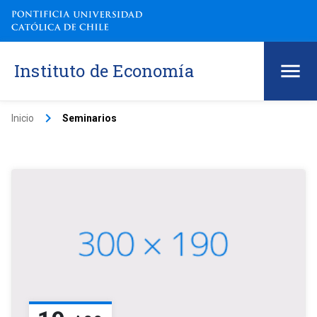
Instituto de Economía
keyboard_arrow_right
Inicio
Seminarios