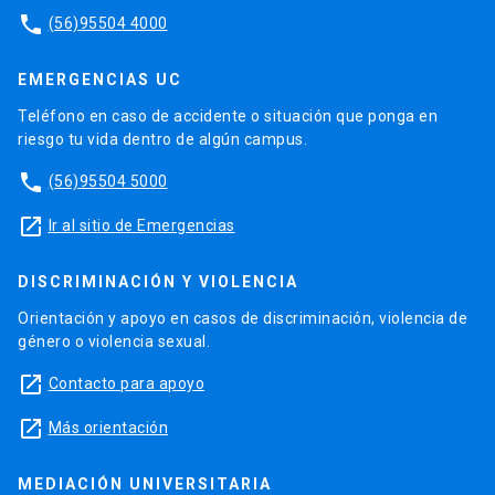
phone
(56)95504 4000
EMERGENCIAS UC
Teléfono en caso de accidente o situación que ponga en
riesgo tu vida dentro de algún campus.
phone
(56)95504 5000
launch
Ir al sitio de Emergencias
DISCRIMINACIÓN Y VIOLENCIA
Orientación y apoyo en casos de discriminación, violencia de
género o violencia sexual.
launch
Contacto para apoyo
launch
Más orientación
MEDIACIÓN UNIVERSITARIA