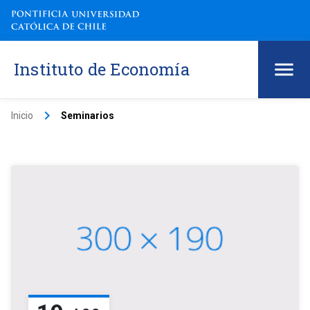
Instituto de Economía
keyboard_arrow_right
Inicio
Seminarios