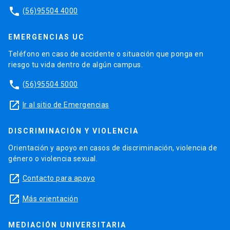
phone
(56)95504 4000
EMERGENCIAS UC
Teléfono en caso de accidente o situación que ponga en
riesgo tu vida dentro de algún campus.
phone
(56)95504 5000
launch
Ir al sitio de Emergencias
DISCRIMINACIÓN Y VIOLENCIA
Orientación y apoyo en casos de discriminación, violencia de
género o violencia sexual.
launch
Contacto para apoyo
launch
Más orientación
MEDIACIÓN UNIVERSITARIA