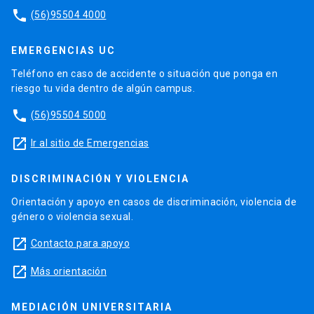
phone
(56)95504 4000
EMERGENCIAS UC
Teléfono en caso de accidente o situación que ponga en
riesgo tu vida dentro de algún campus.
phone
(56)95504 5000
launch
Ir al sitio de Emergencias
DISCRIMINACIÓN Y VIOLENCIA
Orientación y apoyo en casos de discriminación, violencia de
género o violencia sexual.
launch
Contacto para apoyo
launch
Más orientación
MEDIACIÓN UNIVERSITARIA