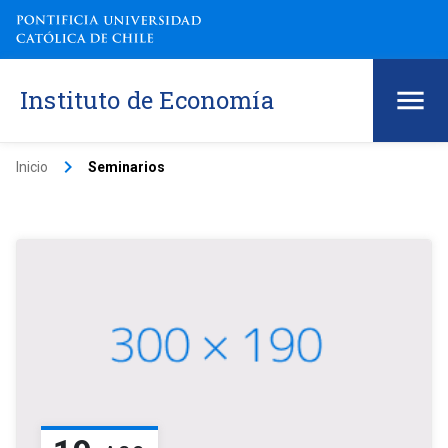
Instituto de Economía
keyboard_arrow_right
Inicio
Seminarios