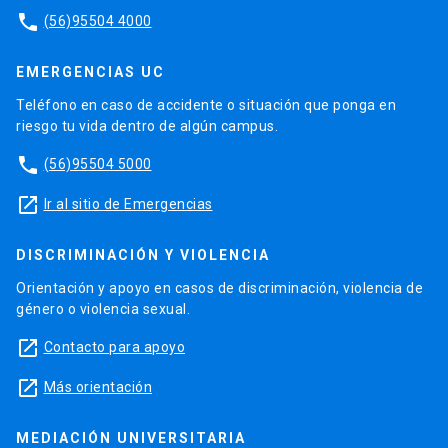
phone
(56)95504 4000
EMERGENCIAS UC
Teléfono en caso de accidente o situación que ponga en
riesgo tu vida dentro de algún campus.
phone
(56)95504 5000
launch
Ir al sitio de Emergencias
DISCRIMINACIÓN Y VIOLENCIA
Orientación y apoyo en casos de discriminación, violencia de
género o violencia sexual.
launch
Contacto para apoyo
launch
Más orientación
MEDIACIÓN UNIVERSITARIA