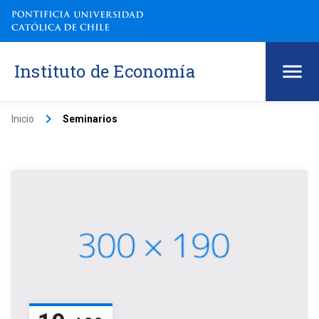
Instituto de Economía
keyboard_arrow_right
Inicio
Seminarios