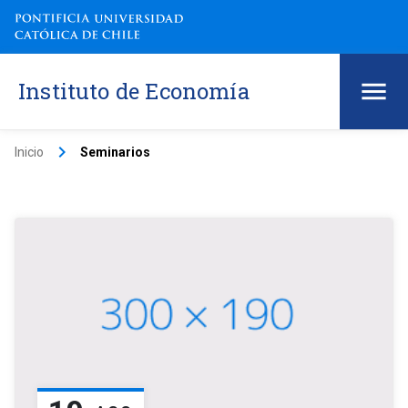
Instituto de Economía
keyboard_arrow_right
Inicio
Seminarios