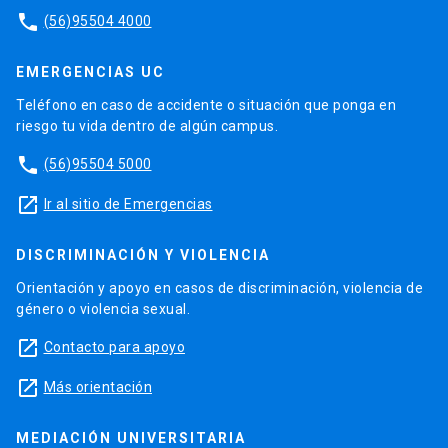
phone
(56)95504 4000
EMERGENCIAS UC
Teléfono en caso de accidente o situación que ponga en
riesgo tu vida dentro de algún campus.
phone
(56)95504 5000
launch
Ir al sitio de Emergencias
DISCRIMINACIÓN Y VIOLENCIA
Orientación y apoyo en casos de discriminación, violencia de
género o violencia sexual.
launch
Contacto para apoyo
launch
Más orientación
MEDIACIÓN UNIVERSITARIA