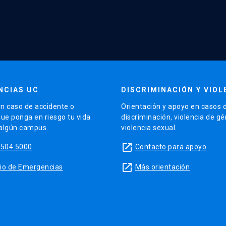
NCIAS UC
DISCRIMINACIÓN Y VIOL
n caso de accidente o
Orientación y apoyo en casos 
que ponga en riesgo tu vida
discriminación, violencia de g
 algún campus.
violencia sexual.
launch
5504 5000
Contacto para apoyo
launch
sitio de Emergencias
Más orientación