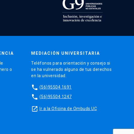
ENCIA
MEDIACIÓN UNIVERSITARIA
de
Teléfonos para orientación y consejo si
énero o
se ha vulnerado alguno de tus derechos
en la universidad.
phone
(56)95504 1691
phone
(56)95504 1247
launch
Ir a la Oficina de Ombuds UC