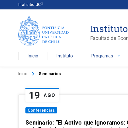
Ir al sitio UC
Institut
Facultad de Eco
Inicio
Instituto
Programas
arrow_drop_down
keyboard_arrow_right
Inicio
Seminarios
19
AGO
Conferencias
Seminario: “El Activo que Ignoramos: