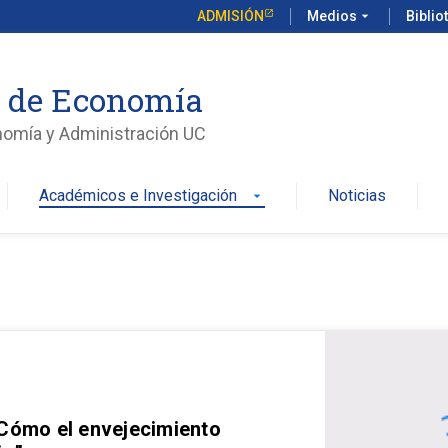
ADMISIÓN
Medios
arrow_drop_down
Biblio
o de Economía
nomía y Administración UC
Académicos e Investigación
Noticias
arrow_drop_down
 Cómo el envejecimiento