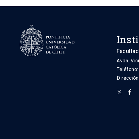
Inst
Facultad
Avda. Vic
Teléfono
Direcció