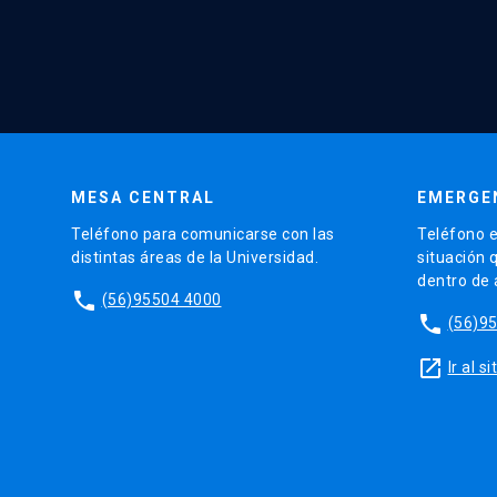
MESA CENTRAL
EMERGE
Teléfono para comunicarse con las
Teléfono e
distintas áreas de la Universidad.
situación 
dentro de
phone
(56)95504 4000
phone
(56)9
launch
Ir al 