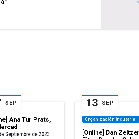
ia”
7
13
SEP
SEP
ne] Ana Tur Prats,
Organización Industrial
erced
[Online] Dan Zeltzer
de Septiembre de 2023