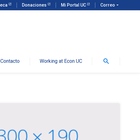
teca
Donaciones
Mi Portal UC
Correo
arrow_drop_down
search
Contacto
Working at Econ UC