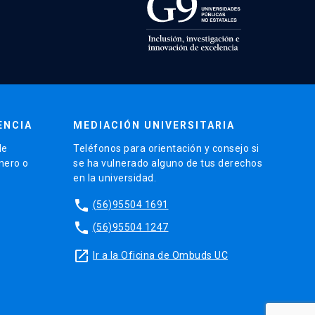
ENCIA
MEDIACIÓN UNIVERSITARIA
de
Teléfonos para orientación y consejo si
énero o
se ha vulnerado alguno de tus derechos
en la universidad.
phone
(56)95504 1691
phone
(56)95504 1247
launch
Ir a la Oficina de Ombuds UC