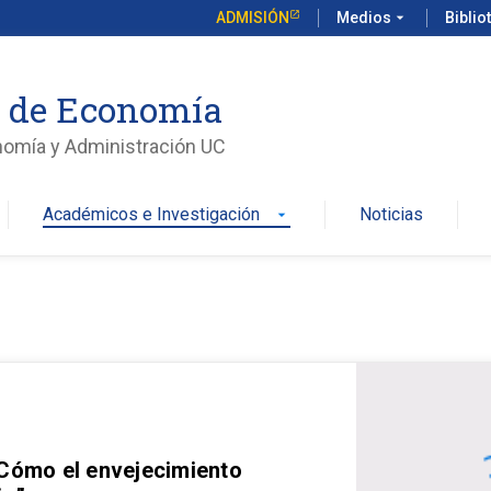
ADMISIÓN
Medios
arrow_drop_down
Biblio
o de Economía
nomía y Administración UC
Académicos e Investigación
Noticias
arrow_drop_down
 Cómo el envejecimiento