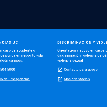
NCIAS UC
DISCRIMINACIÓN Y VIOL
n caso de accidente o
Orientación y apoyo en casos 
que ponga en riesgo tu vida
discriminación, violencia de g
 algún campus.
violencia sexual.
launch
5504 5000
Contacto para apoyo
launch
sitio de Emergencias
Más orientación