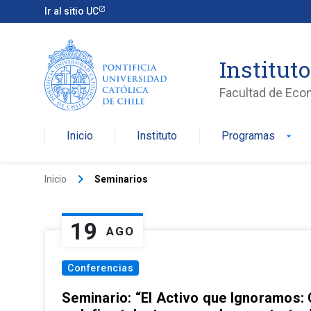
Ir al sitio UC
Institut
Facultad de Eco
Inicio
Instituto
Programas
arrow_drop_down
keyboard_arrow_right
Inicio
Seminarios
19
AGO
Conferencias
Seminario: “El Activo que Ignoramos: