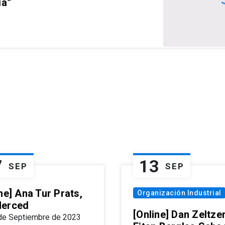
ia”
7
13
SEP
SEP
ne] Ana Tur Prats,
Organización Industrial
erced
[Online] Dan Zeltzer
de Septiembre de 2023