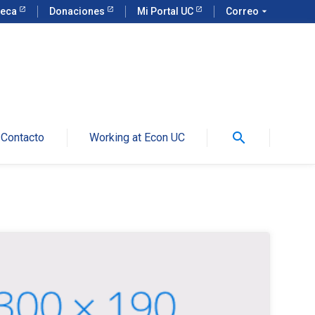
teca
Donaciones
Mi Portal UC
Correo
arrow_drop_down
search
Contacto
Working at Econ UC