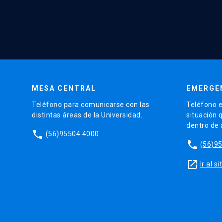
MESA CENTRAL
EMERGE
Teléfono para comunicarse con las
Teléfono e
distintas áreas de la Universidad.
situación 
dentro de
phone
(56)95504 4000
phone
(56)9
launch
Ir al 